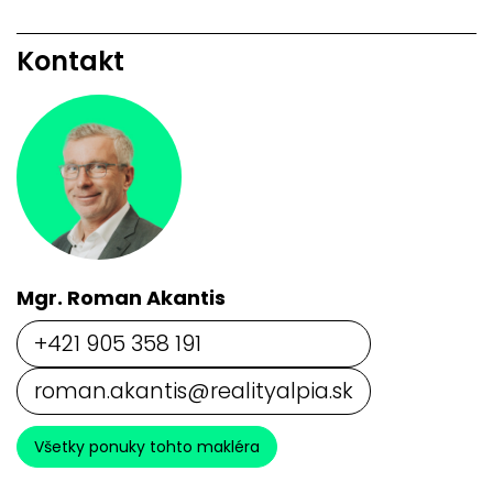
Kontakt
Mgr. Roman Akantis
+421 905 358 191
roman.akantis@realityalpia.sk
Všetky ponuky tohto makléra