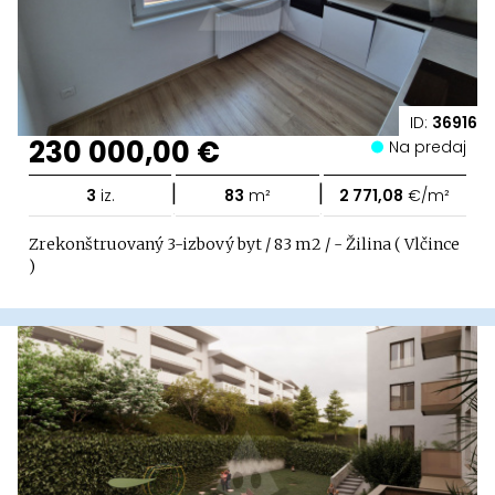
ID:
36916
230 000,00 €
Na predaj
|
|
3
iz.
83
m²
2 771,08
€/m²
Zrekonštruovaný 3-izbový byt / 83 m2 / - Žilina ( Vlčince
)