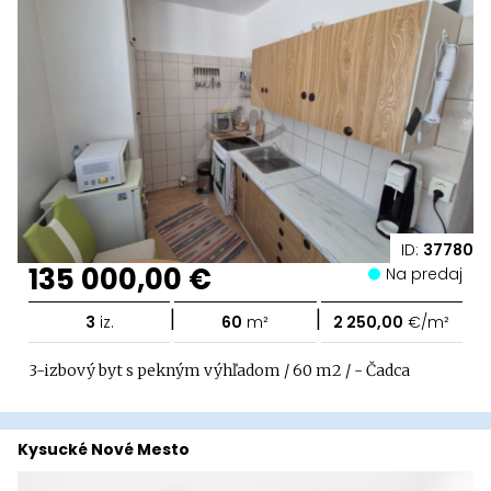
ID:
37780
135 000,00 €
Na predaj
|
|
3
iz.
60
m²
2 250,00
€/m²
3-izbový byt s pekným výhľadom / 60 m2 / - Čadca
Kysucké Nové Mesto