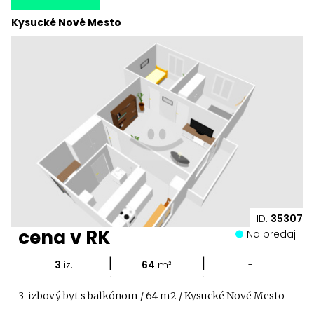
Kysucké Nové Mesto
ID:
35307
cena v RK
Na predaj
|
|
3
iz.
64
m²
-
3-izbový byt s balkónom / 64 m2 / Kysucké Nové Mesto