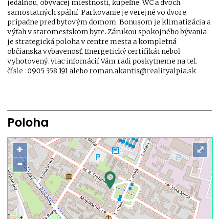
jedálňou, obývacej miestnosti, kúpeľne, WC a dvoch
samostatných spální. Parkovanie je verejné vo dvore,
prípadne pred bytovým domom. Bonusom je klimatizácia a
výťah v staromestskom byte. Zárukou spokojného bývania
je strategická poloha v centre mesta a kompletná
občianska vybavenosť. Energetický certifikát nebol
vyhotovený. Viac infomácií Vám radi poskytneme na tel.
čísle : 0905 358 191 alebo roman.akantis@realityalpia.sk
Poloha
+
⤢
−