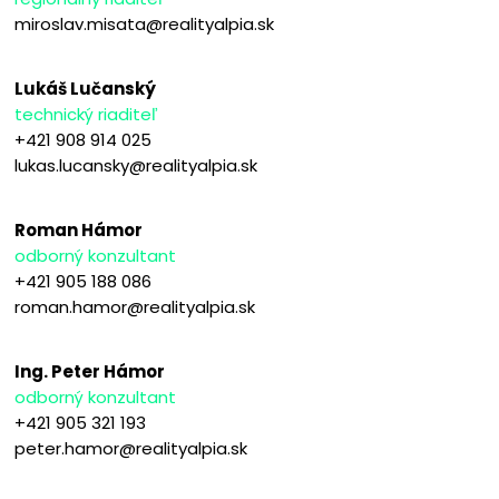
miroslav.misata@realityalpia.sk
Lukáš Lučanský
technický riaditeľ
+421 908 914 025
lukas.lucansky@realityalpia.sk
Roman Hámor
odborný konzultant
+421 905 188 086
roman.hamor@realityalpia.sk
Ing. Peter Hámor
odborný konzultant
+421 905 321 193
peter.hamor@realityalpia.sk