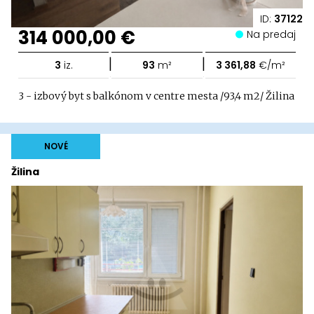
ID:
37122
314 000,00 €
Na predaj
|
|
3
iz.
93
m²
3 361,88
€/m²
3 - izbový byt s balkónom v centre mesta /93,4 m2/ Žilina
NOVÉ
Žilina