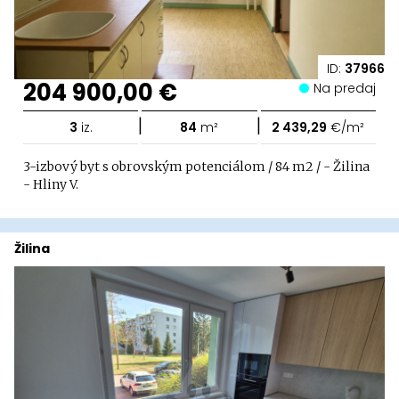
ID:
37966
204 900,00 €
Na predaj
|
|
3
iz.
84
m²
2 439,29
€/m²
3-izbový byt s obrovským potenciálom / 84 m2 / - Žilina
- Hliny V.
Žilina