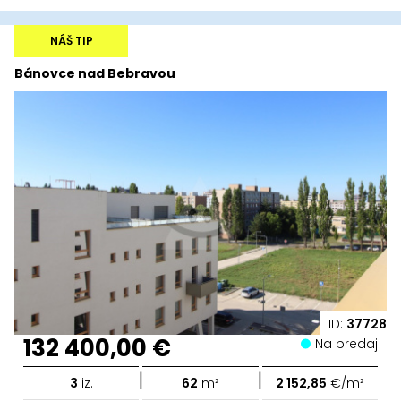
NÁŠ TIP
Bánovce nad Bebravou
ID:
37728
132 400,00 €
Na predaj
|
|
3
iz.
62
m²
2 152,85
€/m²