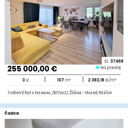
ID:
37468
255 000,00 €
Na predaj
|
|
3
iz.
107
m²
2 383,18
€/m²
3 izbový byt s terasou, /107m2/, Žilina - Horný Hričov
Čadca