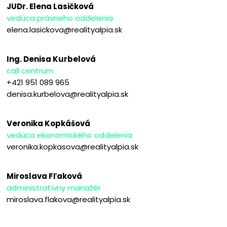
JUDr. Elena Lasičková
vedúca právneho oddelenia
elena.lasickova@realityalpia.sk
Ing. Denisa Kurbelová
call centrum
+421 951 089 965
denisa.kurbelova@realityalpia.sk
Veronika Kopkášová
vedúca ekonomického oddelenia
veronika.kopkasova@realityalpia.sk
Miroslava Fľaková
administratívny manažér
miroslava.flakova@realityalpia.sk