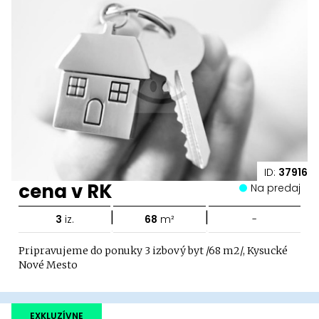
ID:
37916
cena v RK
Na predaj
|
|
3
iz.
68
m²
-
Pripravujeme do ponuky 3 izbový byt /68 m2/, Kysucké
Nové Mesto
EXKLUZÍVNE