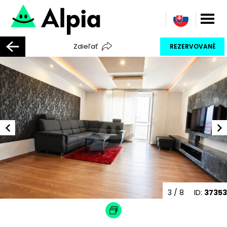
Zdieľať
REZERVOVANÉ
3
/ 8
ID:
37353