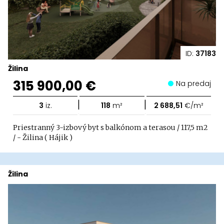
ID:
37183
Žilina
315 900,00 €
Na predaj
|
|
3
iz.
118
m²
2 688,51
€/m²
Priestranný 3-izbový byt s balkónom a terasou / 117,5 m2
/ - Žilina ( Hájik )
Žilina