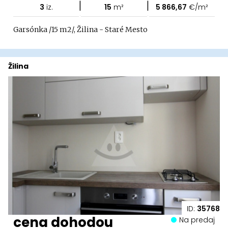
|
|
3
iz.
15
m²
5 866,67
€/m²
Garsónka /15 m2/, Žilina - Staré Mesto
Žilina
ID:
35768
cena dohodou
Na predaj