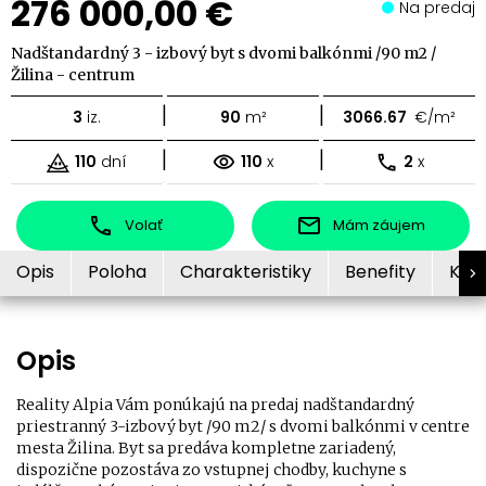
276 000,00 €
Na predaj
Nadštandardný 3 - izbový byt s dvomi balkónmi /90 m2 /
Žilina - centrum
|
|
3
iz.
90
m²
3066.67
€/m²
|
|
110
dní
110
x
2
x
Volať
Mám záujem
Opis
Poloha
Charakteristiky
Benefity
Kon
Opis
Reality Alpia Vám ponúkajú na predaj nadštandardný
priestranný 3-izbový byt /90 m2/ s dvomi balkónmi v centre
mesta Žilina. Byt sa predáva kompletne zariadený,
dispozične pozostáva zo vstupnej chodby, kuchyne s