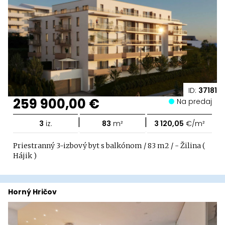
ID:
37181
259 900,00 €
Na predaj
|
|
3
iz.
83
m²
3 120,05
€/m²
Priestranný 3-izbový byt s balkónom / 83 m2 / - Žilina (
Hájik )
Horný Hričov