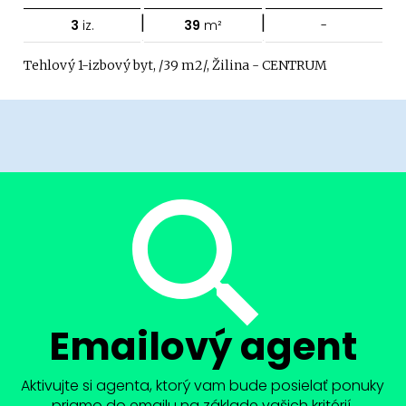
|
|
3
iz.
39
m²
-
Tehlový 1-izbový byt, /39 m2/, Žilina - CENTRUM
Emailový agent
Aktivujte si agenta, ktorý vam bude posielať ponuky
priamo do emailu na základe vašich kritérií.