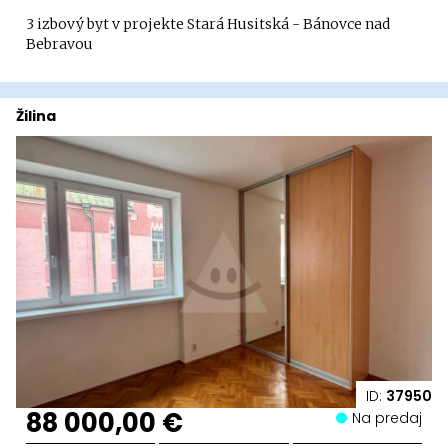
3 izbový byt v projekte Stará Husitská - Bánovce nad
Bebravou
Žilina
ID:
37950
88 000,00 €
Na predaj