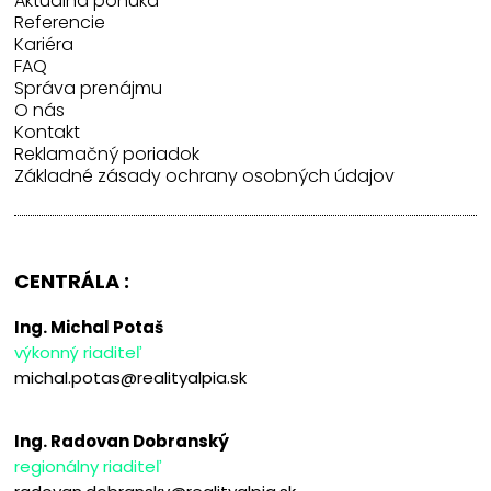
Aktuálna ponuka
Referencie
Kariéra
FAQ
Správa prenájmu
O nás
Kontakt
Reklamačný poriadok
Základné zásady ochrany osobných údajov
CENTRÁLA :
Ing. Michal Potaš
výkonný riaditeľ
michal.potas@realityalpia.sk
Ing. Radovan Dobranský
regionálny riaditeľ