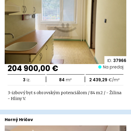
ID:
37966
204 900,00 €
Na predaj
|
|
3
iz.
84
m²
2 439,29
€/m²
3-izbový byt s obrovským potenciálom / 84 m2 / - Žilina
- Hliny V.
Horný Hričov