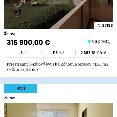
ID:
37183
Žilina
315 900,00 €
Na predaj
|
|
3
iz.
118
m²
2 688,51
€/m²
Priestranný 3-izbový byt s balkónom a terasou / 117,5 m2
/ - Žilina ( Hájik )
NOVÉ
Žilina