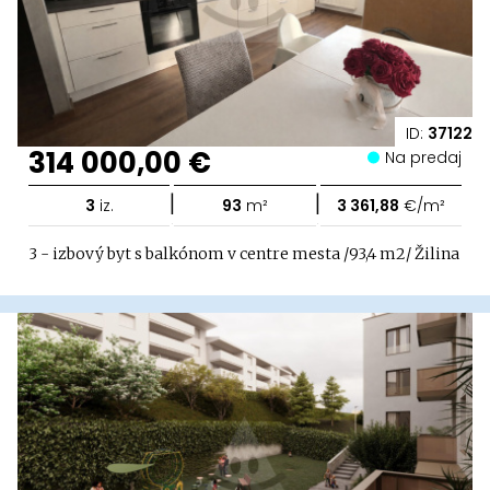
ID:
37122
314 000,00 €
Na predaj
|
|
3
iz.
93
m²
3 361,88
€/m²
3 - izbový byt s balkónom v centre mesta /93,4 m2/ Žilina