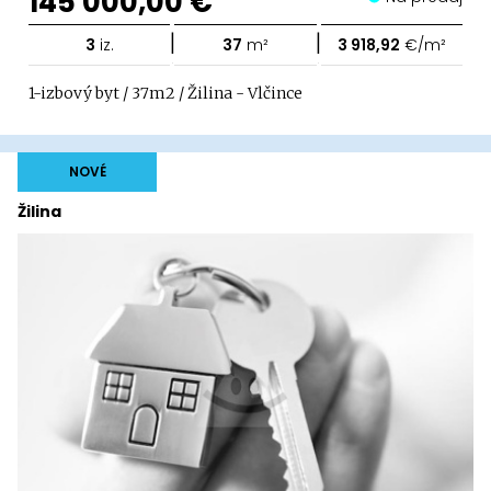
145 000,00 €
|
|
3
iz.
37
m²
3 918,92
€/m²
1-izbový byt / 37m2 / Žilina - Vlčince
NOVÉ
Žilina