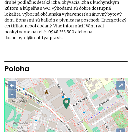
druhé podlažie: detská izba, obývacia izba s kuchynským
kútom a kúpeľňa s WC. Výhodami sú dobre dostupná
lokalita, výborná občianska vybavenosť a zánovný bytový
dom. Bonusmi sú balkón a pivnica na poschodí. Energetický
certifikát nebol dodaný. Viac informácií Vám radi
poskytneme na tel.č.: 0948 353 500 alebo na
dusan.pytel@realityalpia.sk.
Poloha
+
⤢
−