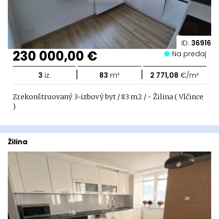
ID:
36916
230 000,00 €
Na predaj
|
|
3
iz.
83
m²
2 771,08
€/m²
Zrekonštruovaný 3-izbový byt / 83 m2 / - Žilina ( Vlčince
)
Žilina