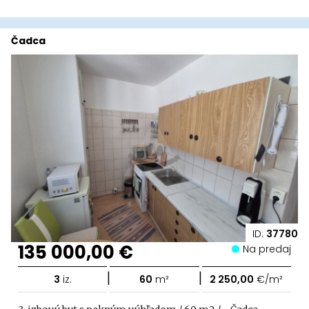
Čadca
ID:
37780
135 000,00 €
Na predaj
|
|
3
iz.
60
m²
2 250,00
€/m²