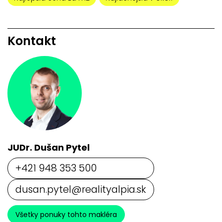
Kontakt
JUDr. Dušan Pytel
+421 948 353 500
dusan.pytel@realityalpia.sk
Všetky ponuky tohto makléra