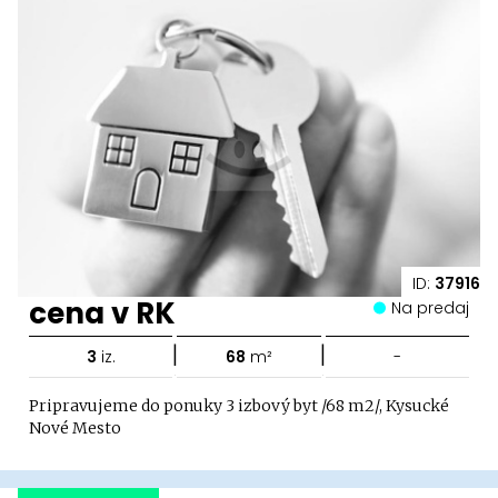
ID:
37916
cena v RK
Na predaj
|
|
3
iz.
68
m²
-
Pripravujeme do ponuky 3 izbový byt /68 m2/, Kysucké
Nové Mesto