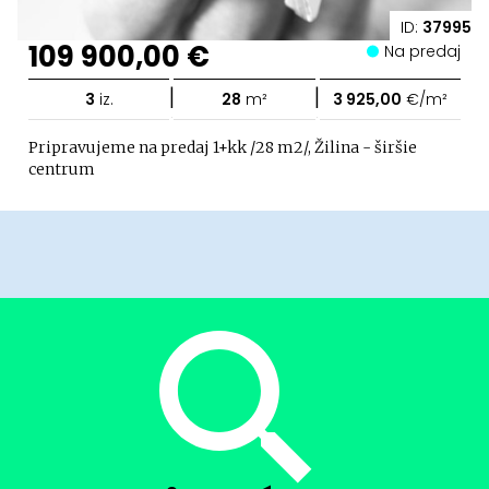
ID:
37995
109 900,00 €
Na predaj
|
|
3
iz.
28
m²
3 925,00
€/m²
Pripravujeme na predaj 1+kk /28 m2/, Žilina - širšie
centrum