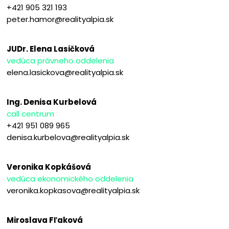
+421 905 321 193
peter.hamor@realityalpia.sk
JUDr. Elena Lasičková
vedúca právneho oddelenia
elena.lasickova@realityalpia.sk
Ing. Denisa Kurbelová
call centrum
+421 951 089 965
denisa.kurbelova@realityalpia.sk
Veronika Kopkášová
vedúca ekonomického oddelenia
veronika.kopkasova@realityalpia.sk
Miroslava Fľaková