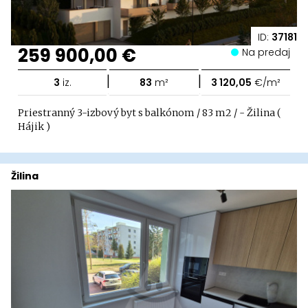
ID:
37181
259 900,00 €
Na predaj
|
|
3
iz.
83
m²
3 120,05
€/m²
Priestranný 3-izbový byt s balkónom / 83 m2 / - Žilina (
Hájik )
Žilina