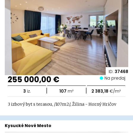
ID:
37468
255 000,00 €
Na predaj
|
|
3
iz.
107
m²
2 383,18
€/m²
3 izbový byt s terasou, /107m2/, Žilina - Horný Hričov
Kysucké Nové Mesto