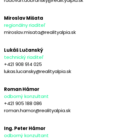
radovan.dobransky@realityalpia.sk
Miroslav Mišata
regionálny riaditeľ
miroslav.misata@realityalpia.sk
Lukáš Lučanský
technický riaditeľ
+421 908 914 025
lukas.lucansky@realityalpia.sk
Roman Hámor
odborný konzultant
+421 905 188 086
roman.hamor@realityalpia.sk
Ing. Peter Hámor
odborný konzultant