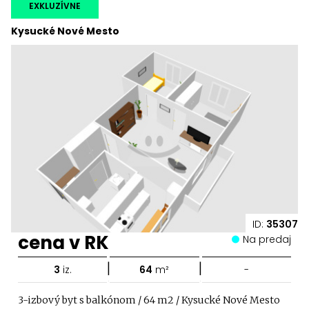
EXKLUZÍVNE
Kysucké Nové Mesto
ID:
35307
cena v RK
Na predaj
|
|
3
iz.
64
m²
-
3-izbový byt s balkónom / 64 m2 / Kysucké Nové Mesto