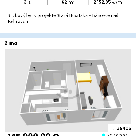
|
|
3
iz.
62
m²
2 152,85
€/m²
3 izbový byt v projekte Stará Husitská - Bánovce nad
Bebravou
Žilina
ID:
35406
Na predaj