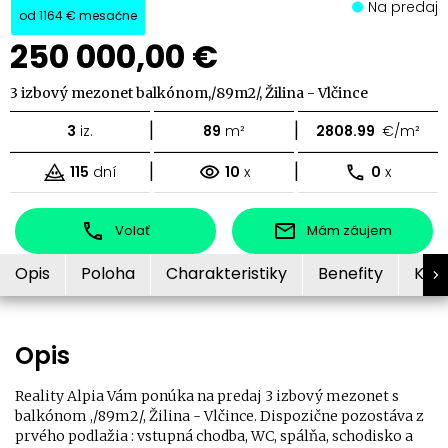
Na predaj
od
1164 €
mesačne
250 000,00 €
3 izbový mezonet balkónom,/89m2/, Žilina - Vlčince
|
|
3
iz.
89
m²
2808.99
€/m²
|
|
115
dní
10
x
0
x
Volať
Mám záujem
Opis
Poloha
Charakteristiky
Benefity
Kon
Opis
Reality Alpia Vám ponúka na predaj 3 izbový mezonet s
balkónom ,/89m2/, Žilina - Vlčince. Dispozične pozostáva z
prvého podlažia : vstupná chodba, WC, spálňa, schodisko a