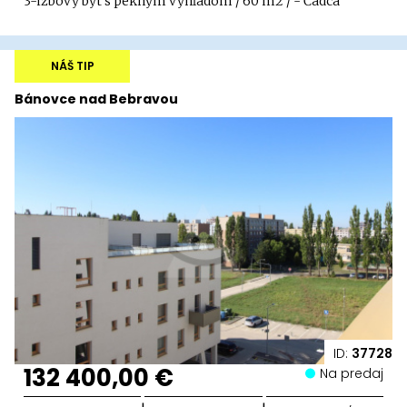
3-izbový byt s pekným výhľadom / 60 m2 / - Čadca
NÁŠ TIP
Bánovce nad Bebravou
ID:
37728
132 400,00 €
Na predaj