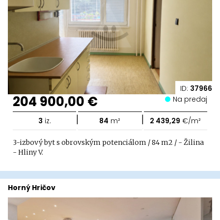
ID:
37966
204 900,00 €
Na predaj
|
|
3
iz.
84
m²
2 439,29
€/m²
3-izbový byt s obrovským potenciálom / 84 m2 / - Žilina
- Hliny V.
Horný Hričov