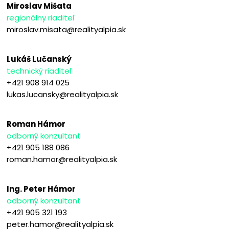
Miroslav Mišata
regionálny riaditeľ
miroslav.misata@realityalpia.sk
Lukáš Lučanský
technický riaditeľ
+421 908 914 025
lukas.lucansky@realityalpia.sk
Roman Hámor
odborný konzultant
+421 905 188 086
roman.hamor@realityalpia.sk
Ing. Peter Hámor
odborný konzultant
+421 905 321 193
peter.hamor@realityalpia.sk