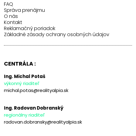
FAQ
Správa prenájmu
O nás
Kontakt
Reklamačný poriadok
Základné zásady ochrany osobných údajov
CENTRÁLA :
Ing. Michal Potaš
výkonný riaditeľ
michal.potas@realityalpia.sk
Ing. Radovan Dobranský
regionálny riaditeľ
radovan.dobransky@realityalpia.sk