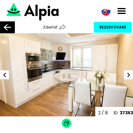
Zdieľať
REZERVOVANÉ
2
/ 8
ID:
37353