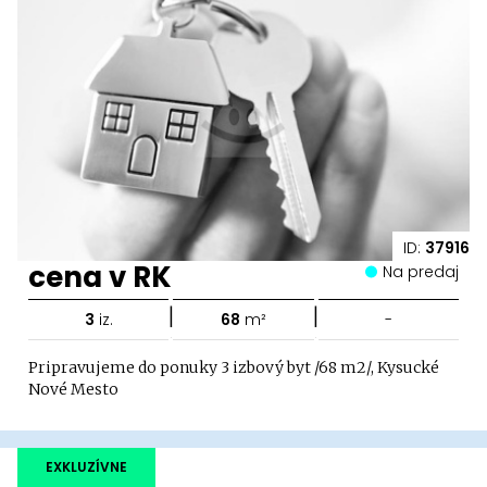
ID:
37916
cena v RK
Na predaj
|
|
3
iz.
68
m²
-
Pripravujeme do ponuky 3 izbový byt /68 m2/, Kysucké
Nové Mesto
EXKLUZÍVNE