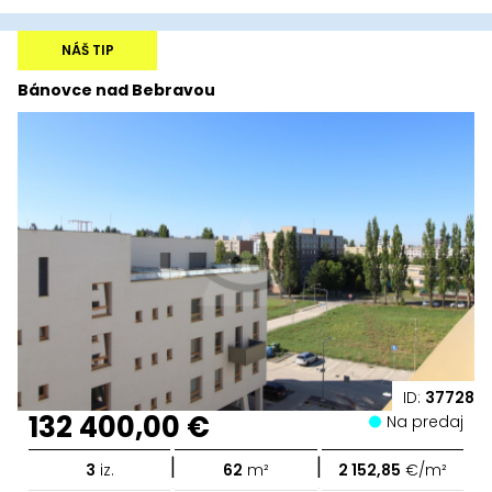
NÁŠ TIP
Bánovce nad Bebravou
ID:
37728
132 400,00 €
Na predaj
|
|
3
iz.
62
m²
2 152,85
€/m²