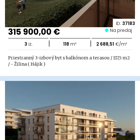
ID:
37183
315 900,00 €
Na predaj
|
|
3
iz.
118
m²
2 688,51
€/m²
Priestranný 3-izbový byt s balkónom a terasou / 117,5 m2
/ - Žilina ( Hájik )