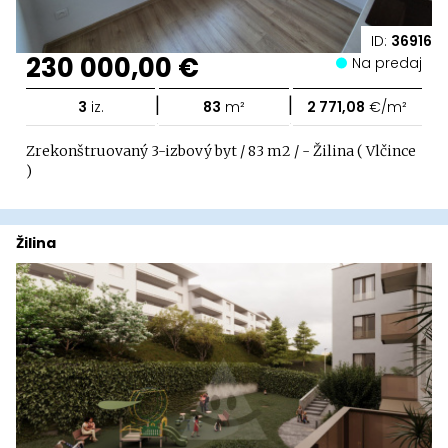
ID:
36916
230 000,00 €
Na predaj
|
|
3
iz.
83
m²
2 771,08
€/m²
Zrekonštruovaný 3-izbový byt / 83 m2 / - Žilina ( Vlčince
)
Žilina