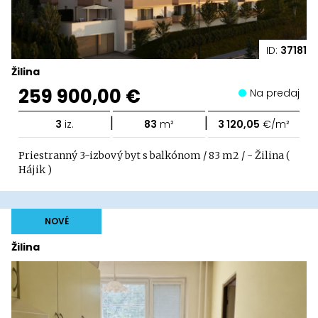
ID:
37181
Žilina
259 900,00 €
Na predaj
|
|
3
iz.
83
m²
3 120,05
€/m²
Priestranný 3-izbový byt s balkónom / 83 m2 / - Žilina (
Hájik )
NOVÉ
Žilina