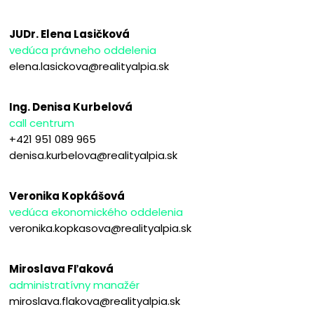
JUDr. Elena Lasičková
vedúca právneho oddelenia
elena.lasickova@realityalpia.sk
Ing. Denisa Kurbelová
call centrum
+421 951 089 965
denisa.kurbelova@realityalpia.sk
Veronika Kopkášová
vedúca ekonomického oddelenia
veronika.kopkasova@realityalpia.sk
Miroslava Fľaková
administratívny manažér
miroslava.flakova@realityalpia.sk