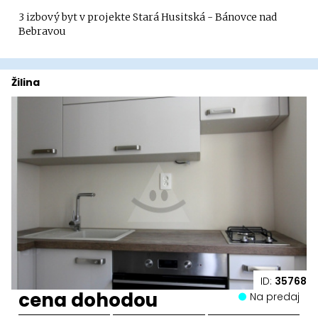
3 izbový byt v projekte Stará Husitská - Bánovce nad
Bebravou
Žilina
ID:
35768
cena dohodou
Na predaj