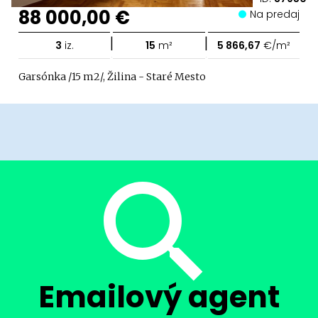
88 000,00 €
Na predaj
|
|
3
iz.
15
m²
5 866,67
€/m²
Garsónka /15 m2/, Žilina - Staré Mesto
Emailový agent