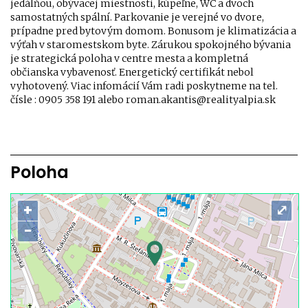
jedálňou, obývacej miestnosti, kúpeľne, WC a dvoch
samostatných spální. Parkovanie je verejné vo dvore,
prípadne pred bytovým domom. Bonusom je klimatizácia a
výťah v staromestskom byte. Zárukou spokojného bývania
je strategická poloha v centre mesta a kompletná
občianska vybavenosť. Energetický certifikát nebol
vyhotovený. Viac infomácií Vám radi poskytneme na tel.
čísle : 0905 358 191 alebo roman.akantis@realityalpia.sk
Poloha
+
⤢
−