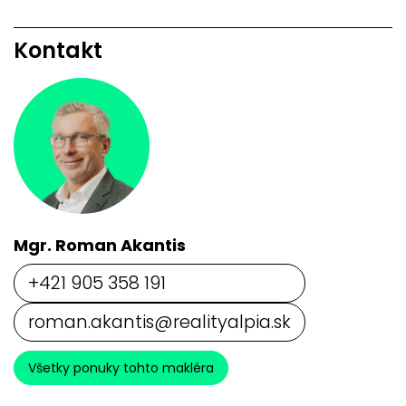
Kontakt
Mgr. Roman Akantis
+421 905 358 191
roman.akantis@realityalpia.sk
Všetky ponuky tohto makléra