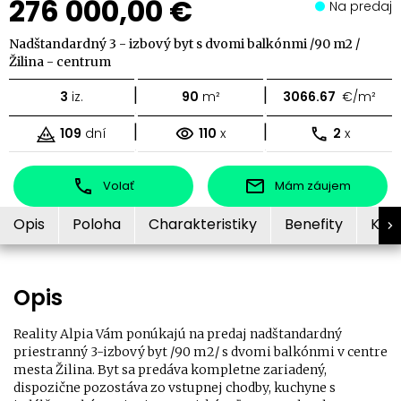
276 000,00 €
Na predaj
Nadštandardný 3 - izbový byt s dvomi balkónmi /90 m2 /
Žilina - centrum
|
|
3
iz.
90
m²
3066.67
€/m²
|
|
109
dní
110
x
2
x
Volať
Mám záujem
Opis
Poloha
Charakteristiky
Benefity
Kon
Opis
Reality Alpia Vám ponúkajú na predaj nadštandardný
priestranný 3-izbový byt /90 m2/ s dvomi balkónmi v centre
mesta Žilina. Byt sa predáva kompletne zariadený,
dispozične pozostáva zo vstupnej chodby, kuchyne s