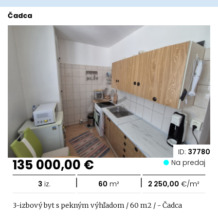
Čadca
ID:
37780
135 000,00 €
Na predaj
|
|
3
iz.
60
m²
2 250,00
€/m²
3-izbový byt s pekným výhľadom / 60 m2 / - Čadca