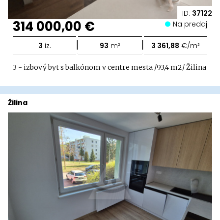
ID:
37122
314 000,00 €
Na predaj
|
|
3
iz.
93
m²
3 361,88
€/m²
3 - izbový byt s balkónom v centre mesta /93,4 m2/ Žilina
Žilina