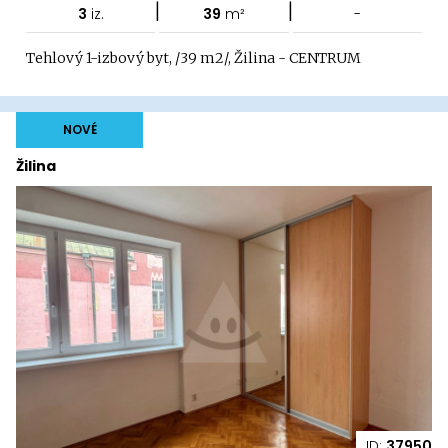
|
|
3
iz.
39
m²
-
Tehlový 1-izbový byt, /39 m2/, Žilina - CENTRUM
NOVÉ
Žilina
ID:
37950