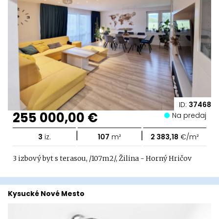
ID:
37468
255 000,00 €
Na predaj
|
|
3
iz.
107
m²
2 383,18
€/m²
3 izbový byt s terasou, /107m2/, Žilina - Horný Hričov
Kysucké Nové Mesto