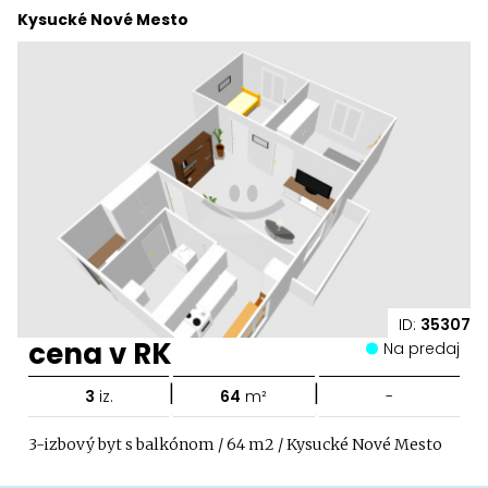
Kysucké Nové Mesto
ID:
35307
cena v RK
Na predaj
|
|
3
iz.
64
m²
-
3-izbový byt s balkónom / 64 m2 / Kysucké Nové Mesto