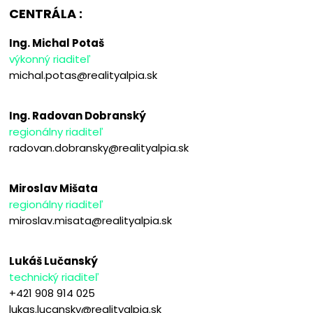
CENTRÁLA :
Ing. Michal Potaš
výkonný riaditeľ
michal.potas@realityalpia.sk
Ing. Radovan Dobranský
regionálny riaditeľ
radovan.dobransky@realityalpia.sk
Miroslav Mišata
regionálny riaditeľ
miroslav.misata@realityalpia.sk
Lukáš Lučanský
technický riaditeľ
+421 908 914 025
lukas.lucansky@realityalpia.sk