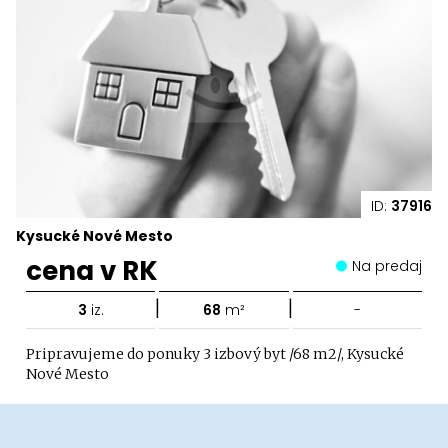
ID:
37916
Kysucké Nové Mesto
cena v RK
Na predaj
|
|
3
iz.
68
m²
-
Pripravujeme do ponuky 3 izbový byt /68 m2/, Kysucké
Nové Mesto