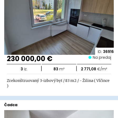
ID:
36916
230 000,00 €
Na predaj
|
|
3
iz.
83
m²
2 771,08
€/m²
Zrekonštruovaný 3-izbový byt / 83 m2 / - Žilina ( Vlčince
)
Čadca