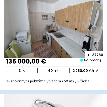
ID:
37780
135 000,00 €
Na predaj
|
|
3
iz.
60
m²
2 250,00
€/m²
3-izbový byt s pekným výhľadom / 60 m2 / - Čadca