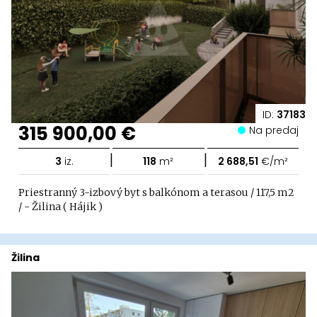
ID:
37183
315 900,00 €
Na predaj
|
|
3
iz.
118
m²
2 688,51
€/m²
Priestranný 3-izbový byt s balkónom a terasou / 117,5 m2
/ - Žilina ( Hájik )
Žilina