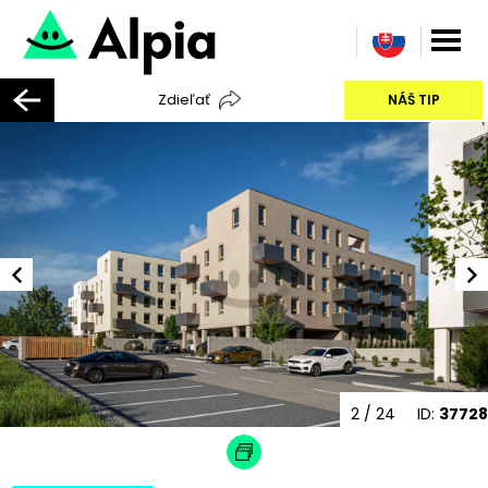
Zdieľať
NÁŠ TIP
2
/ 24
ID:
37728