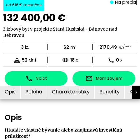
Na predaj
od
616 €
mesačne
132 400,00 €
3 izbový byt v projekte Stará Husitská - Bánovce nad
Bebravou
|
|
3
iz.
62
m²
2170.49
€/m²
|
|
52
dní
18
x
0
x
Volať
Mám záujem
Opis
Poloha
Charakteristiky
Benefity
Kon
Opis
Hľadáte vlastné bývanie alebo zaujímavú investičnú
príležitosť?