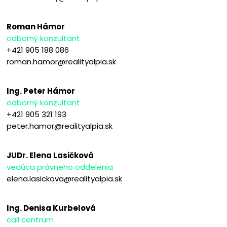
Roman Hámor
odborný konzultant
+421 905 188 086
roman.hamor@realityalpia.sk
Ing. Peter Hámor
odborný konzultant
+421 905 321 193
peter.hamor@realityalpia.sk
JUDr. Elena Lasičková
vedúca právneho oddelenia
elena.lasickova@realityalpia.sk
Ing. Denisa Kurbelová
call centrum