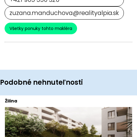
zuzana.manduchova@realityalpia.sk
Všetky ponuky tohto makléra
Podobné nehnuteľnosti
Žilina