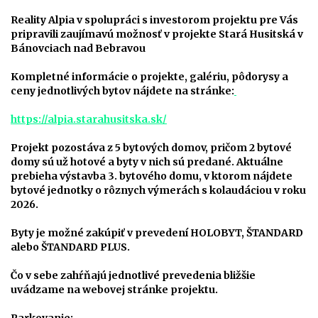
Reality Alpia v spolupráci s investorom projektu pre Vás
pripravili zaujímavú možnosť v projekte Stará Husitská v
Bánovciach nad Bebravou
Kompletné informácie o projekte, galériu, pôdorysy a
ceny jednotlivých bytov nájdete na stránke:
https://alpia.starahusitska.sk/
Projekt pozostáva z 5 bytových domov, pričom 2 bytové
domy sú už hotové a byty v nich sú predané. Aktuálne
prebieha výstavba 3. bytového domu, v ktorom nájdete
bytové jednotky o rôznych výmerách s kolaudáciou v roku
2026.
Byty je možné zakúpiť v prevedení HOLOBYT, ŠTANDARD
alebo ŠTANDARD PLUS.
Čo v sebe zahŕňajú jednotlivé prevedenia bližšie
uvádzame na webovej stránke projektu.