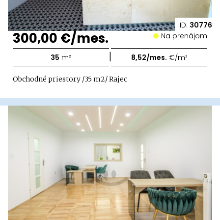
ID:
30776
300,00 €/mes.
Na prenájom
|
35
m²
8,52/mes.
€/m²
Obchodné priestory /35 m2/ Rajec