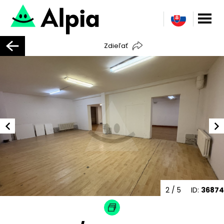
Zdieľať
2
/ 5
ID:
36874