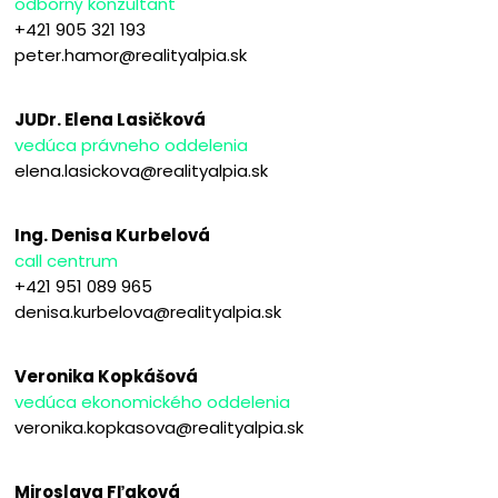
odborný konzultant
+421 905 321 193
peter.hamor@realityalpia.sk
JUDr. Elena Lasičková
vedúca právneho oddelenia
elena.lasickova@realityalpia.sk
Ing. Denisa Kurbelová
call centrum
+421 951 089 965
denisa.kurbelova@realityalpia.sk
Veronika Kopkášová
vedúca ekonomického oddelenia
veronika.kopkasova@realityalpia.sk
Miroslava Fľaková