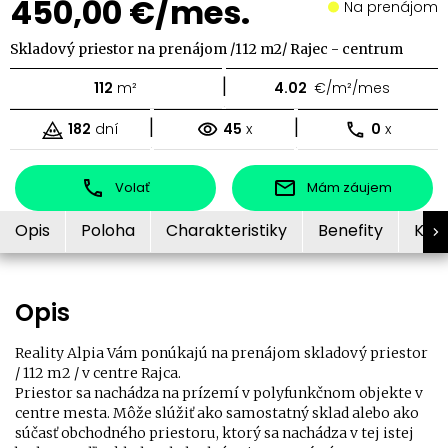
450,00 €/mes.
Na prenájom
Skladový priestor na prenájom /112 m2/ Rajec - centrum
|
112
m²
4.02
€/m²/mes
|
|
182
dní
45
x
0
x
Volať
Mám záujem
Opis
Poloha
Charakteristiky
Benefity
Kon
Opis
Reality Alpia Vám ponúkajú na prenájom skladový priestor
/ 112 m2 / v centre Rajca.
Priestor sa nachádza na prízemí v polyfunkčnom objekte v
centre mesta. Môže slúžiť ako samostatný sklad alebo ako
súčasť obchodného priestoru, ktorý sa nachádza v tej istej