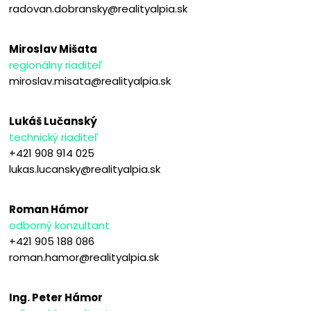
radovan.dobransky@realityalpia.sk
Miroslav Mišata
regionálny riaditeľ
miroslav.misata@realityalpia.sk
Lukáš Lučanský
technický riaditeľ
+421 908 914 025
lukas.lucansky@realityalpia.sk
Roman Hámor
odborný konzultant
+421 905 188 086
roman.hamor@realityalpia.sk
Ing. Peter Hámor