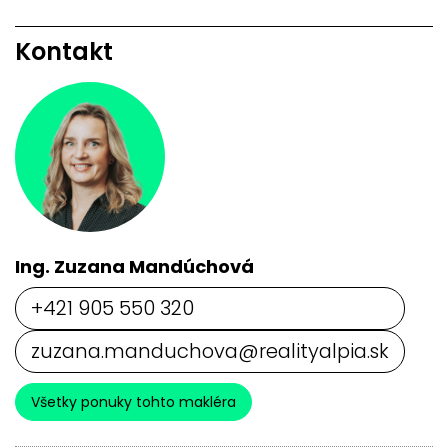
Kontakt
Ing. Zuzana Mandúchová
+421 905 550 320
zuzana.manduchova@realityalpia.sk
Všetky ponuky tohto makléra