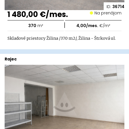
ID:
36714
1 480,00 €/mes.
Na prenájom
|
370
m²
4,00/mes.
€/m²
Skladové priestory Žilina /370 m2/, Žilina - Štrková ul.
Rajec