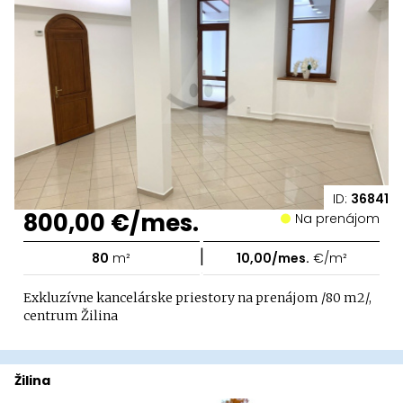
ID:
36841
800,00 €/mes.
Na prenájom
|
80
m²
10,00/mes.
€/m²
Exkluzívne kancelárske priestory na prenájom /80 m2/,
centrum Žilina
Žilina