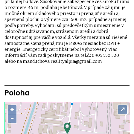
priľahlej budove. Zásobovanie zabezpečené cez širokú bránu
o rozmere 3,6 m, podlaha je betónová. V prípade záujmu je
možné okrem skladového priestoru prenajať v areáli aj
spevnenú plochu o výmere cca 1600 m2, prípadne aj menej
podľa potreby. Výhodami sú predovšetkým umiestnenie v
celoročne udržiavanom, stráženom areáli a dobrá
dostupnosť aj pre väčšie vozidlá. Všetky merania sú riešené
samostatne. Cena prenájmu je 1480€/ mesiac bez DPH +
energie. Energetický certifikát nebol vyhotovený. Viac
informácií Vám radi poskytneme na tel.č.: 0905 550 320
alebo na manduchova.realityalpia@gmail.com
Poloha
+
⤢
−