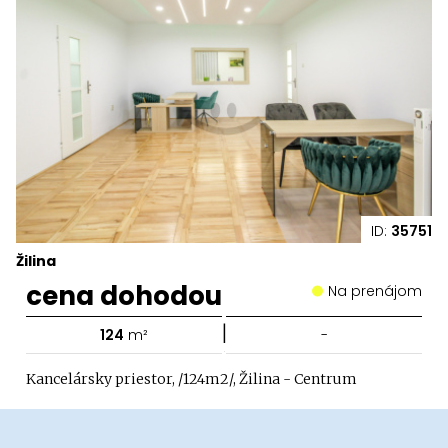
ID:
35751
Žilina
cena dohodou
Na prenájom
|
124
m²
-
Kancelársky priestor, /124m2/, Žilina - Centrum