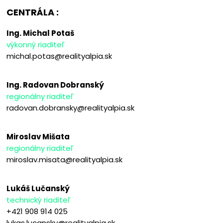
CENTRÁLA :
Ing. Michal Potaš
výkonný riaditeľ
michal.potas@realityalpia.sk
Ing. Radovan Dobranský
regionálny riaditeľ
radovan.dobransky@realityalpia.sk
Miroslav Mišata
regionálny riaditeľ
miroslav.misata@realityalpia.sk
Lukáš Lučanský
technický riaditeľ
+421 908 914 025
lukas.lucansky@realityalpia.sk