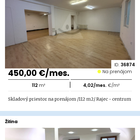
ID:
36874
450,00 €/mes.
Na prenájom
|
112
m²
4,02/mes.
€/m²
Skladový priestor na prenájom /112 m2/ Rajec - centrum
Žilina