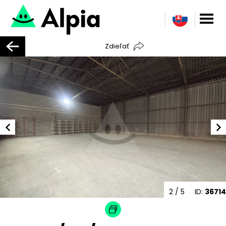
Zdieľať
2
/ 5
ID:
36714