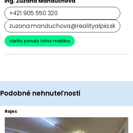
Ing. Zuzana Mandúchová
+421 905 550 320
zuzana.manduchova@realityalpia.sk
Všetky ponuky tohto makléra
Podobné nehnuteľnosti
Rajec