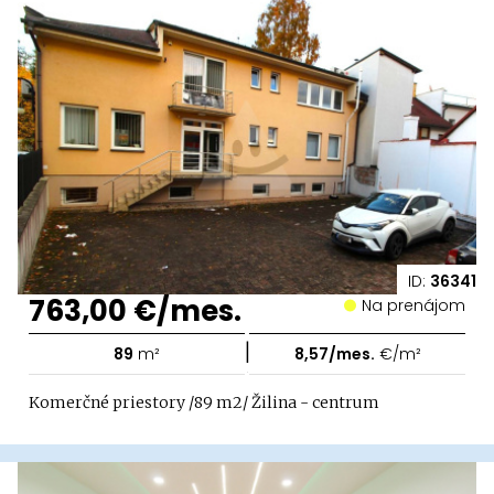
ID:
36341
763,00 €/mes.
Na prenájom
|
89
m²
8,57/mes.
€/m²
Komerčné priestory /89 m2/ Žilina - centrum