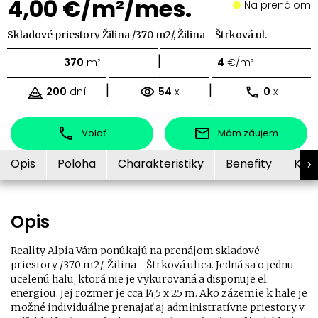
4,00 €/m²/mes.
Na prenájom
Skladové priestory Žilina /370 m2/, Žilina - Štrková ul.
|
370
m²
4
€/m²
|
|
200
dní
54
x
0
x
Volať
Mám záujem
Opis
Poloha
Charakteristiky
Benefity
Kon
Opis
Reality Alpia Vám ponúkajú na prenájom skladové
priestory /370 m2/, Žilina - Štrková ulica. Jedná sa o jednu
ucelenú halu, ktorá nie je vykurovaná a disponuje el.
energiou. Jej rozmer je cca 14,5 x 25 m. Ako zázemie k hale je
možné individuálne prenajať aj administratívne priestory v