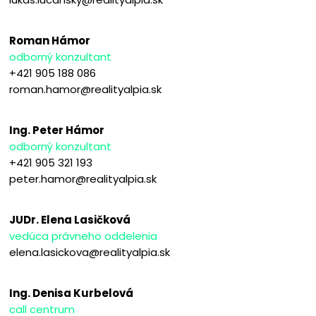
Roman Hámor
odborný konzultant
+421 905 188 086
roman.hamor@realityalpia.sk
Ing. Peter Hámor
odborný konzultant
+421 905 321 193
peter.hamor@realityalpia.sk
JUDr. Elena Lasičková
vedúca právneho oddelenia
elena.lasickova@realityalpia.sk
Ing. Denisa Kurbelová
call centrum