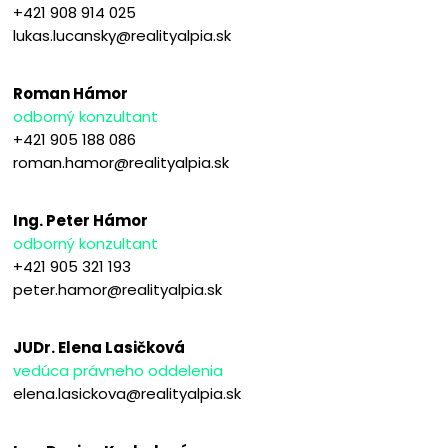
+421 908 914 025
lukas.lucansky@realityalpia.sk
Roman Hámor
odborný konzultant
+421 905 188 086
roman.hamor@realityalpia.sk
Ing. Peter Hámor
odborný konzultant
+421 905 321 193
peter.hamor@realityalpia.sk
JUDr. Elena Lasičková
vedúca právneho oddelenia
elena.lasickova@realityalpia.sk