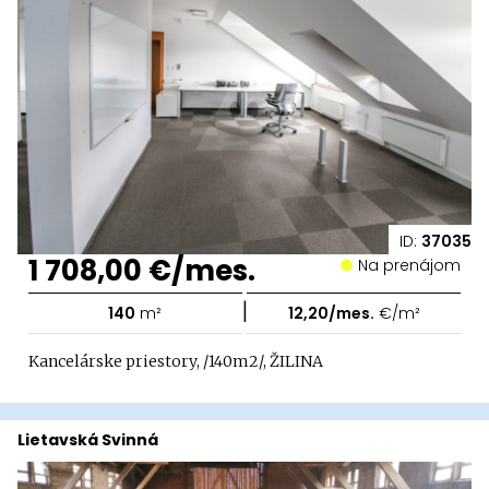
ID:
37035
1 708,00 €/mes.
Na prenájom
|
140
m²
12,20/mes.
€/m²
Kancelárske priestory, /140m2/, ŽILINA
Lietavská Svinná