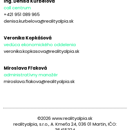
Ing. Denisa Kurbelová
call centrum
+421 951 089 965
denisa.kurbelova@realityalpia.sk
Veronika Kopkášová
vedúca ekonomického oddelenia
veronika.kopkasova@realityalpia.sk
Miroslava Fľaková
administratívny manažér
miroslava.flakova@realityalpia.sk
©2026 www.realityalpia.sk
realityalpia, s.r.o., A. Kmeťa 24, 036 01 Martin, IČO:
36415324