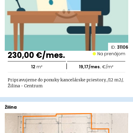
ID:
31106
230,00 €/mes.
Na prenájom
|
12
m²
19,17/mes.
€/m²
Pripravujeme do ponuky kancelárske priestory, /12 m2/,
Žilina - Centrum
Žilina