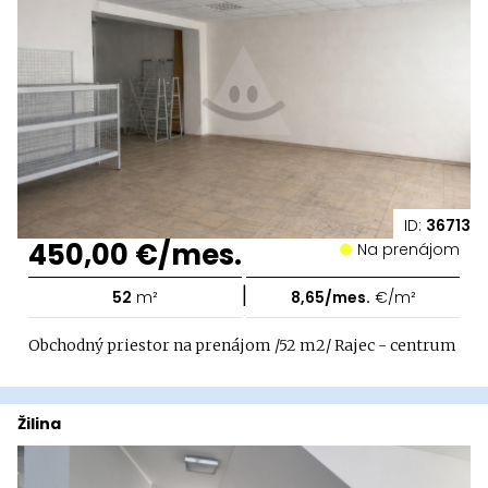
ID:
36713
450,00 €/mes.
Na prenájom
|
52
m²
8,65/mes.
€/m²
Obchodný priestor na prenájom /52 m2/ Rajec - centrum
Žilina