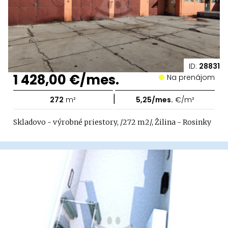
ID:
28831
1 428,00 €/mes.
Na prenájom
|
272
m²
5,25/mes.
€/m²
Skladovo - výrobné priestory, /272 m2/, Žilina - Rosinky