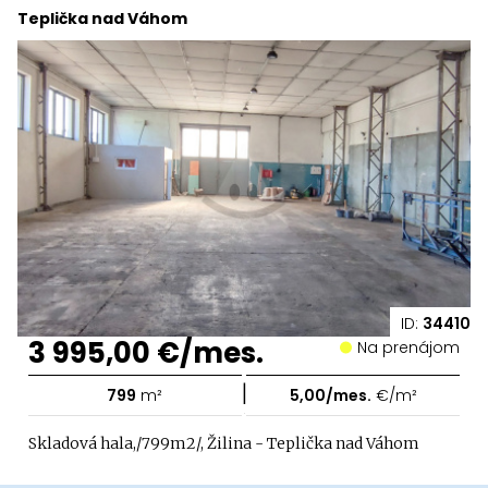
Teplička nad Váhom
ID:
34410
3 995,00 €/mes.
Na prenájom
|
799
m²
5,00/mes.
€/m²
Skladová hala,/799m2/, Žilina - Teplička nad Váhom