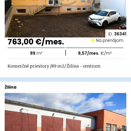
ID:
36341
763,00 €/mes.
Na prenájom
|
89
m²
8,57/mes.
€/m²
Komerčné priestory /89 m2/ Žilina - centrum
Žilina