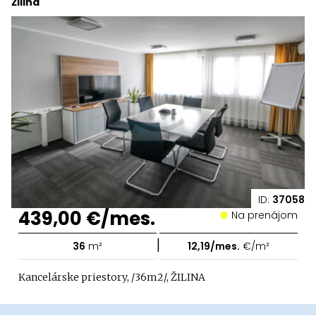
Žilina
ID:
37058
439,00 €/mes.
Na prenájom
|
36
m²
12,19/mes.
€/m²
Kancelárske priestory, /36m2/, ŽILINA