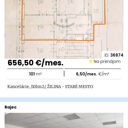
ID:
36974
656,50 €/mes.
Na prenájom
|
101
m²
6,50/mes.
€/m²
Kancelárie, /101m2/, ŽILINA - STARÉ MESTO
Rajec