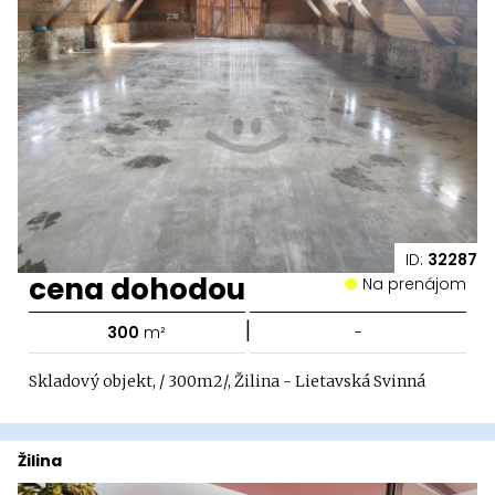
ID:
32287
cena dohodou
Na prenájom
|
300
m²
-
Skladový objekt, / 300m2/, Žilina - Lietavská Svinná
Žilina