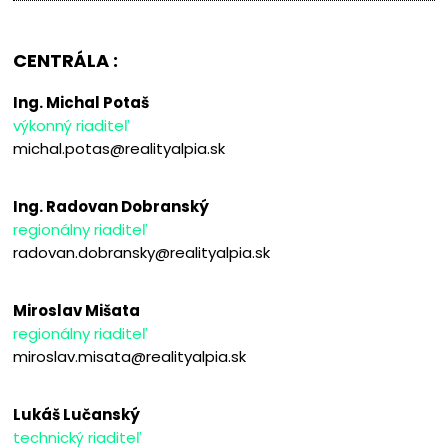
CENTRÁLA :
Ing. Michal Potaš
výkonný riaditeľ
michal.potas@realityalpia.sk
Ing. Radovan Dobranský
regionálny riaditeľ
radovan.dobransky@realityalpia.sk
Miroslav Mišata
regionálny riaditeľ
miroslav.misata@realityalpia.sk
Lukáš Lučanský
technický riaditeľ