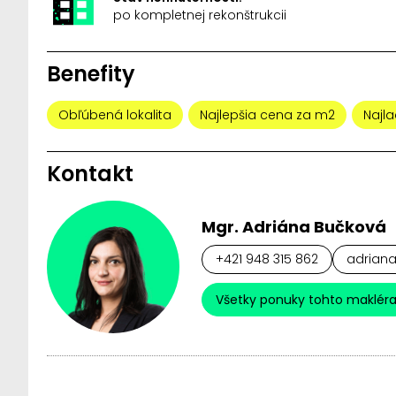
po kompletnej rekonštrukcii
Benefity
Obľúbená lokalita
Najlepšia cena za m2
Najla
Kontakt
Mgr. Adriána Bučková
+421 948 315 862
adriana
Všetky ponuky tohto maklér