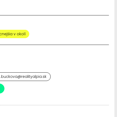
cnejšia v okolí
.buckova@realityalpia.sk
a