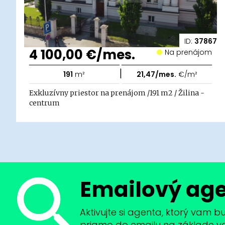
ID:
37867
4 100,00 €/mes.
Na prenájom
|
191
m²
21,47/mes.
€/m²
Exkluzívny priestor na prenájom /191 m2 / Žilina -
centrum
Emailový ag
Aktivujte si agenta, ktorý vam 
priamo do emailu na základe vaši