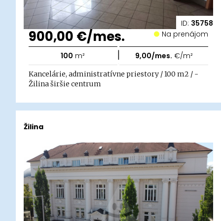
ID:
35758
900,00 €/mes.
Na prenájom
|
100
m²
9,00/mes.
€/m²
Kancelárie, administratívne priestory / 100 m2 / -
Žilina širšie centrum
Žilina