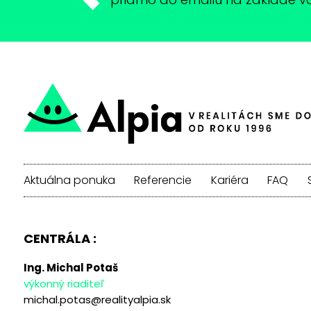
Aktuálna ponuka
Referencie
Kariéra
FAQ
CENTRÁLA :
Ing. Michal Potaš
výkonný riaditeľ
michal.potas@realityalpia.sk