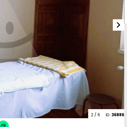
2
/ 6
ID:
36886