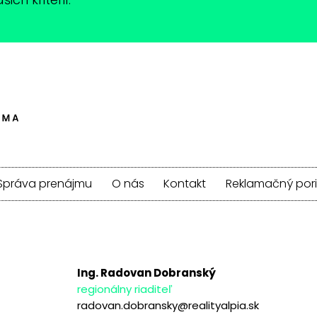
Správa prenájmu
O nás
Kontakt
Reklamačný por
Ing. Radovan Dobranský
regionálny riaditeľ
radovan.dobransky@realityalpia.sk