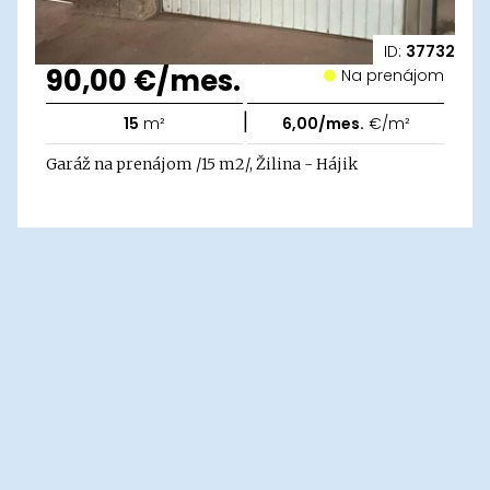
ID:
37732
90,00 €/mes.
Na prenájom
|
15
m²
6,00/mes.
€/m²
Garáž na prenájom /15 m2/, Žilina - Hájik