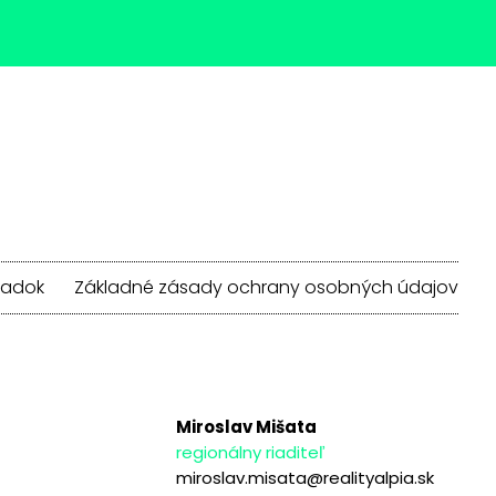
iadok
Základné zásady ochrany osobných údajov
Miroslav Mišata
regionálny riaditeľ
miroslav.misata@realityalpia.sk