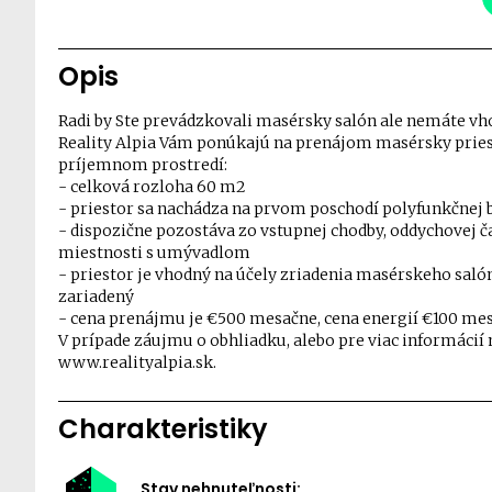
Opis
Radi by Ste prevádzkovali masérsky salón ale nemáte vh
Reality Alpia Vám ponúkajú na prenájom masérsky priest
príjemnom prostredí:
- celková rozloha 60 m2
- priestor sa nachádza na prvom poschodí polyfunkčnej 
- dispozične pozostáva zo vstupnej chodby, oddychovej ča
miestnosti s umývadlom
- priestor je vhodný na účely zriadenia masérskeho saló
zariadený
- cena prenájmu je €500 mesačne, cena energií €100 me
V prípade záujmu o obhliadku, alebo pre viac informácií 
www.realityalpia.sk.
Charakteristiky
Stav nehnuteľnosti: