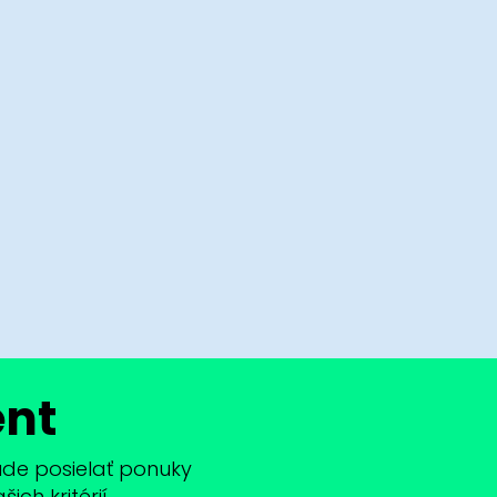
ent
bude posielať ponuky
ch kritérií.