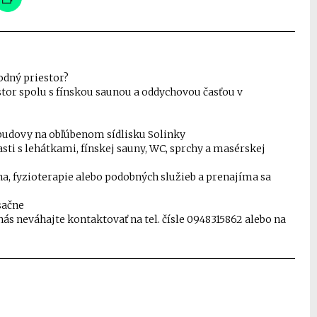
odný priestor?
or spolu s fínskou saunou a oddychovou časťou v
budovy na obľúbenom sídlisku Solinky
sti s lehátkami, fínskej sauny, WC, sprchy a masérskej
na, fyzioterapie alebo podobných služieb a prenajíma sa
sačne
nás neváhajte kontaktovať na tel. čísle 0948315862 alebo na