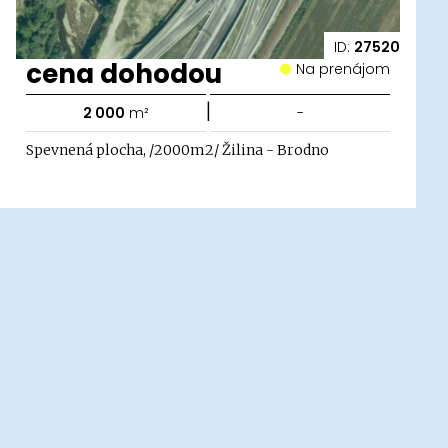
ID:
27520
cena dohodou
Na prenájom
|
2 000
m²
-
Spevnená plocha, /2000m2/ Žilina - Brodno