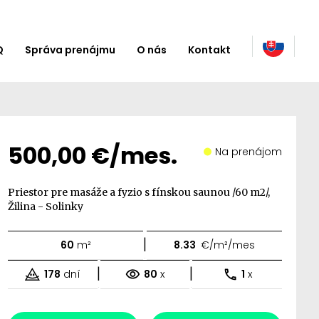
Q
Správa prenájmu
O nás
Kontakt
500,00 €/mes.
Na prenájom
Priestor pre masáže a fyzio s fínskou saunou /60 m2/,
Žilina - Solinky
|
60
m²
8.33
€/m²/mes
|
|
178
dní
80
x
1
x