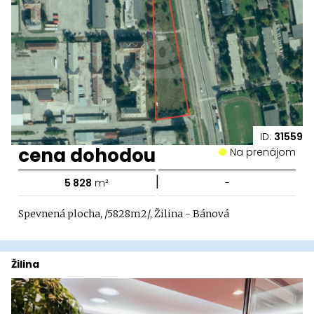
ID:
31559
cena dohodou
Na prenájom
|
5 828
m²
-
Spevnená plocha, /5828m2/, Žilina - Bánová
Žilina