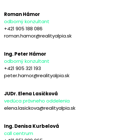
Roman Hámor
odborný konzultant
+421 905 188 086
roman.hamor@realityalpia.sk
Ing. Peter Hámor
odborný konzultant
+421 905 321 193
peter.hamor@realityalpia.sk
JUDr. Elena Lasičková
vedúca právneho oddelenia
elena.lasickova@realityalpia.sk
Ing. Denisa Kurbelová
call centrum