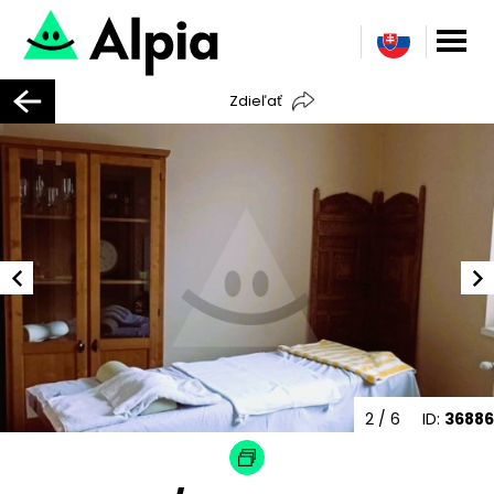
Zdieľať
2
/ 6
ID:
36886