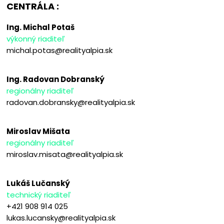
CENTRÁLA :
Ing. Michal Potaš
výkonný riaditeľ
michal.potas@realityalpia.sk
Ing. Radovan Dobranský
regionálny riaditeľ
radovan.dobransky@realityalpia.sk
Miroslav Mišata
regionálny riaditeľ
miroslav.misata@realityalpia.sk
Lukáš Lučanský
technický riaditeľ
+421 908 914 025
lukas.lucansky@realityalpia.sk