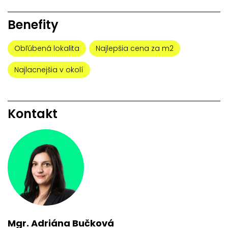
Benefity
Obľúbená lokalita
Najlepšia cena za m2
Najlacnejšia v okolí
Kontakt
Mgr. Adriána Bučková