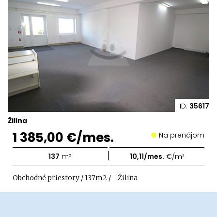
ID:
35617
Žilina
1 385,00 €/mes.
Na prenájom
|
137
m²
10,11/mes.
€/m²
Obchodné priestory / 137m2 / - Žilina