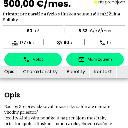
500,00 €/mes.
Na prenájom
Priestor pre masáže a fyzio s fínskou saunou /60 m2/, Žilina -
Solinky
|
60
m²
8.33
€/m²/mes
|
|
177
dní
80
x
1
x
Volať
Mám záujem
Opis
Charakteristiky
Benefity
Kontakt
Opis
Radi by Ste prevádzkovali masérsky salón ale nemáte
vhodný priestor?
Reality Alpia Vám ponúkajú na prenájom masérsky
priestor spolu s fínskou saunou a oddychovou časťou v