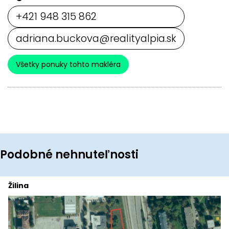
+421 948 315 862
adriana.buckova@realityalpia.sk
Všetky ponuky tohto makléra
Podobné nehnuteľnosti
Žilina