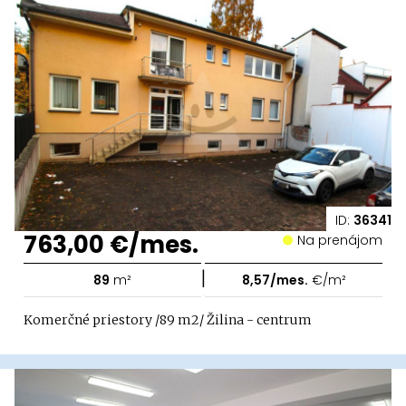
ID:
36341
763,00 €/mes.
Na prenájom
|
89
m²
8,57/mes.
€/m²
Komerčné priestory /89 m2/ Žilina - centrum