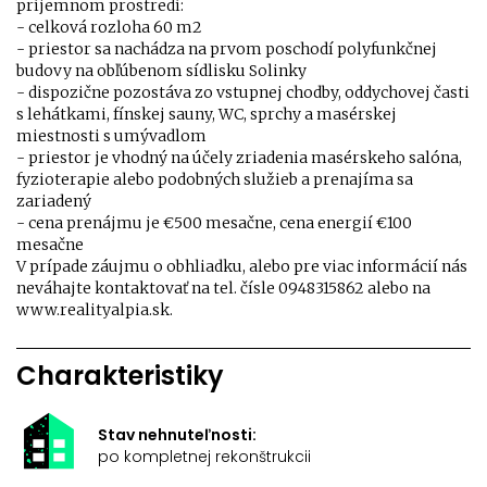
príjemnom prostredí:
- celková rozloha 60 m2
- priestor sa nachádza na prvom poschodí polyfunkčnej
budovy na obľúbenom sídlisku Solinky
- dispozične pozostáva zo vstupnej chodby, oddychovej časti
s lehátkami, fínskej sauny, WC, sprchy a masérskej
miestnosti s umývadlom
- priestor je vhodný na účely zriadenia masérskeho salóna,
fyzioterapie alebo podobných služieb a prenajíma sa
zariadený
- cena prenájmu je €500 mesačne, cena energií €100
mesačne
V prípade záujmu o obhliadku, alebo pre viac informácií nás
neváhajte kontaktovať na tel. čísle 0948315862 alebo na
www.realityalpia.sk.
Charakteristiky
Stav nehnuteľnosti:
po kompletnej rekonštrukcii