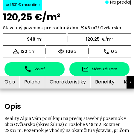
Na predaj
od
531 €
mesačne
120,25 €/m²
Stavebný pozemok pre rodinný dom /948 m2/, Ovčiarsko
|
948
m²
120.25
€/m²
|
|
122
dní
106
x
0
x
Volať
Mám záujem
Opis
Poloha
Charakteristiky
Benefity
Kon
Opis
Reality Alpia Vám ponúkajú na predaj stavebný pozemok v
obci Ovčiarsko (okres Žilina) o rozlohe 948 m2. Rozmer
28x33 m. Pozemok je vhodný na okamžitú výstavbu, pričom