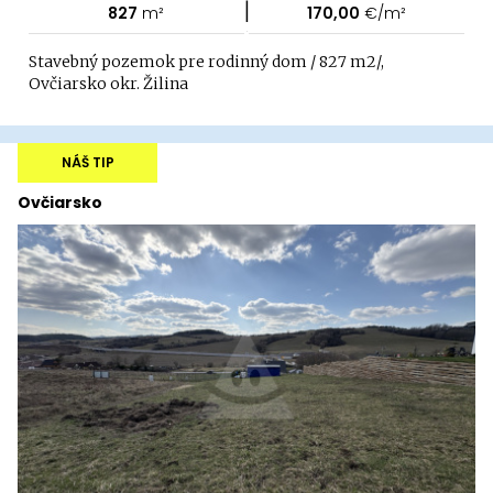
|
827
m²
170,00
€/m²
Stavebný pozemok pre rodinný dom / 827 m2/,
Ovčiarsko okr. Žilina
NÁŠ TIP
Ovčiarsko