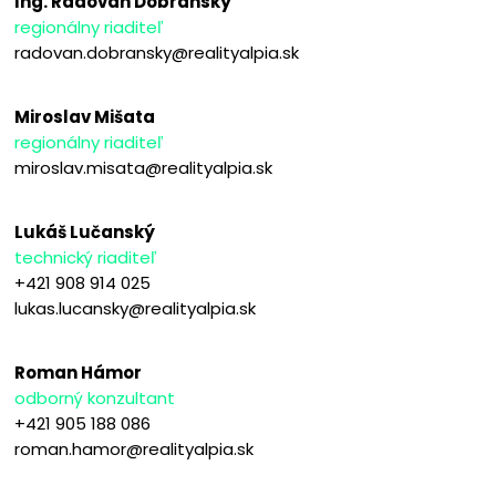
Ing. Radovan Dobranský
regionálny riaditeľ
radovan.dobransky@realityalpia.sk
Miroslav Mišata
regionálny riaditeľ
miroslav.misata@realityalpia.sk
Lukáš Lučanský
technický riaditeľ
+421 908 914 025
lukas.lucansky@realityalpia.sk
Roman Hámor
odborný konzultant
+421 905 188 086
roman.hamor@realityalpia.sk