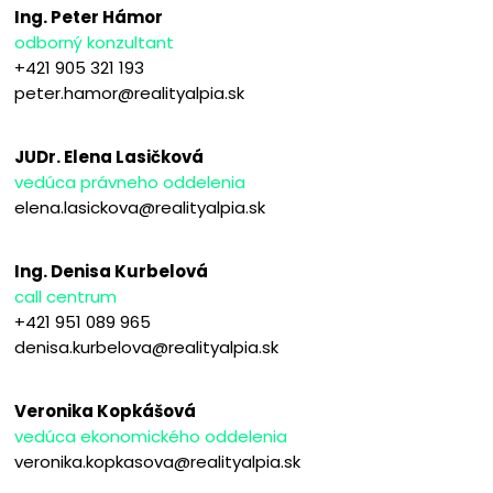
Ing. Peter Hámor
odborný konzultant
+421 905 321 193
peter.hamor@realityalpia.sk
JUDr. Elena Lasičková
vedúca právneho oddelenia
elena.lasickova@realityalpia.sk
Ing. Denisa Kurbelová
call centrum
+421 951 089 965
denisa.kurbelova@realityalpia.sk
Veronika Kopkášová
vedúca ekonomického oddelenia
veronika.kopkasova@realityalpia.sk