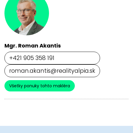
Mgr. Roman Akantis
+421 905 358 191
roman.akantis@realityalpia.sk
Všetky ponuky tohto makléra