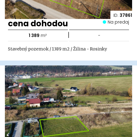
ID:
37861
cena dohodou
Na predaj
|
1 389
m²
-
Stavebný pozemok / 1389 m2 / Žilina - Rosinky