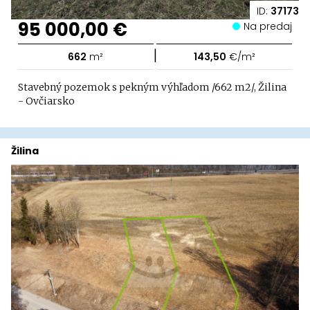
ID:
37173
95 000,00 €
Na predaj
|
662
m²
143,50
€/m²
Stavebný pozemok s pekným výhľadom /662 m2/, Žilina
- Ovčiarsko
Žilina