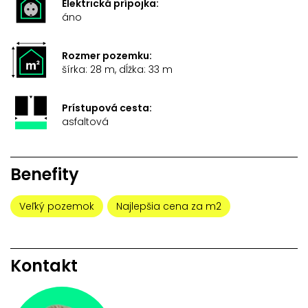
Elektrická prípojka:
áno
Rozmer pozemku:
šírka: 28 m, dĺžka: 33 m
Prístupová cesta:
asfaltová
Benefity
Veľký pozemok
Najlepšia cena za m2
Kontakt