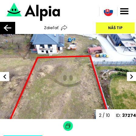
Zdieľať
NÁŠ TIP
2
/ 10
ID:
37274