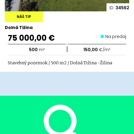
ID:
34562
NÁŠ TIP
Dolná Tižina
75 000,00 €
Na predaj
|
500
m²
150,00
€/m²
Stavebný pozemok / 500 m2 / Dolná Tižina -Žilina