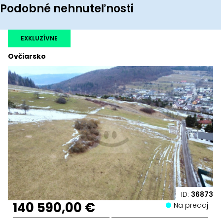
Podobné nehnuteľnosti
EXKLUZÍVNE
Ovčiarsko
ID:
36873
140 590,00 €
Na predaj