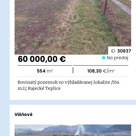
ID:
30637
60 000,00 €
Na predaj
|
554
m²
108,30
€/m²
Rovinatý pozemok vo výhľadávanej lokalite /554
m2/, Rajecké Teplice
Višňové