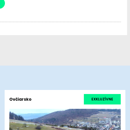
a
Ovčiarsko
EXKLUZÍVNE