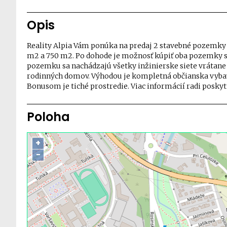
Opis
Reality Alpia Vám ponúka na predaj 2 stavebné pozemky v
m2 a 750 m2. Po dohode je možnosť kúpiť oba pozemky spo
pozemku sa nachádzajú všetky inžinierske siete vrátane 
rodinných domov. Výhodou je kompletná občianska vybav
Bonusom je tiché prostredie. Viac informácií radi poskytn
Poloha
+
−