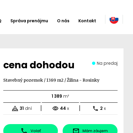
Q
Správa prenájmu
O nás
Kontakt
cena dohodou
Na predaj
Stavebný pozemok / 1389 m2 / Žilina - Rosinky
1 389
m²
|
|
31
dní
44
x
2
x
Volať
Mám záujem