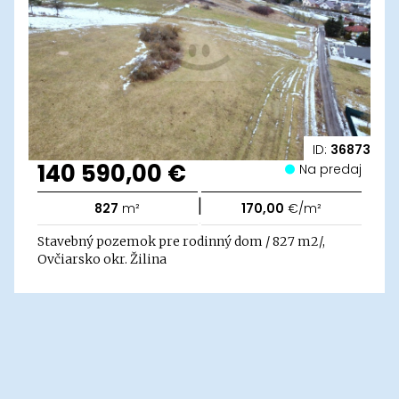
ID:
36873
140 590,00 €
Na predaj
|
827
m²
170,00
€/m²
Stavebný pozemok pre rodinný dom / 827 m2/,
Ovčiarsko okr. Žilina