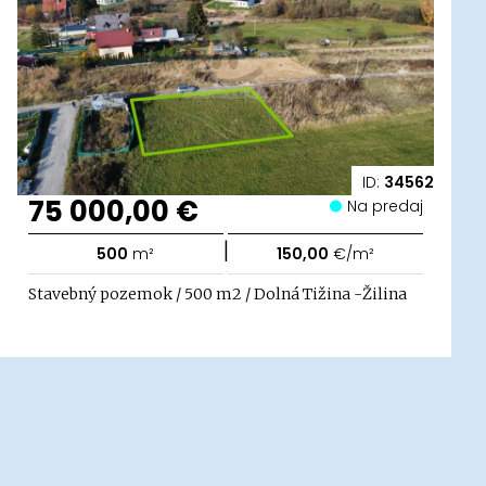
ID:
34562
75 000,00 €
Na predaj
|
500
m²
150,00
€/m²
Stavebný pozemok / 500 m2 / Dolná Tižina -Žilina