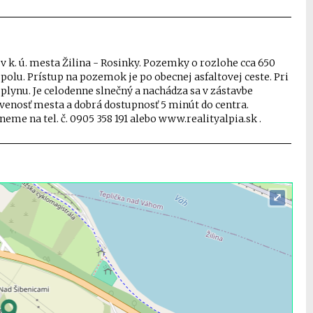
 k. ú. mesta Žilina - Rosinky. Pozemky o rozlohe cca 650
lu. Prístup na pozemok je po obecnej asfaltovej ceste. Pri
plynu. Je celodenne slnečný a nachádza sa v zástavbe
enosť mesta a dobrá dostupnosť 5 minút do centra.
eme na tel. č. 0905 358 191 alebo www.realityalpia.sk .
⤢