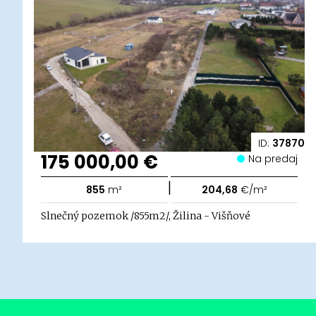
ID:
37870
175 000,00 €
Na predaj
|
855
m²
204,68
€/m²
Slnečný pozemok /855m2/, Žilina - Višňové