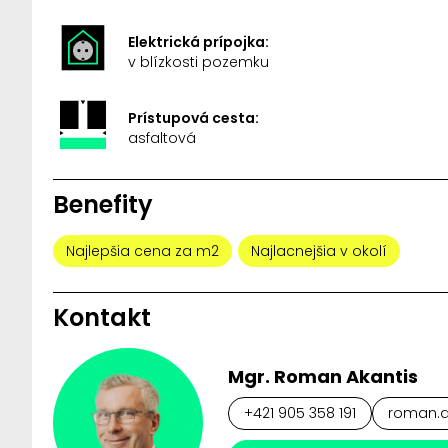
Elektrická prípojka:
v blízkosti pozemku
Prístupová cesta:
asfaltová
Benefity
Najlepšia cena za m2
Najlacnejšia v okolí
Kontakt
Mgr. Roman Akantis
+421 905 358 191
roman.ak