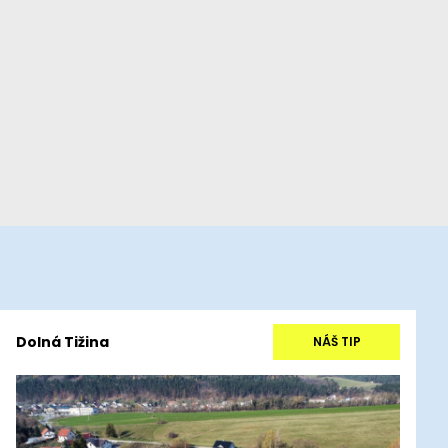
Dolná Tižina
NÁŠ TIP