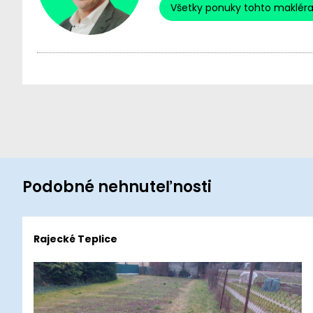
Všetky ponuky tohto maklér
Podobné nehnuteľnosti
Rajecké Teplice