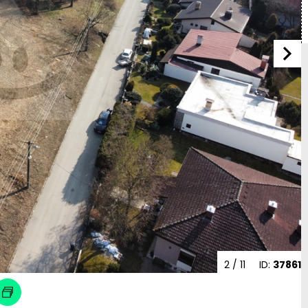
3
/ 11
ID:
37861