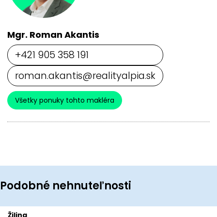
Mgr. Roman Akantis
+421 905 358 191
roman.akantis@realityalpia.sk
Všetky ponuky tohto makléra
Podobné nehnuteľnosti
Žilina