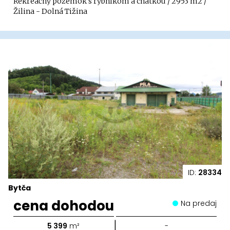
Rekreačný pozemok s rybníkom a chatkou / 2953 m2 /
Žilina - Dolná Tižina
ID:
28334
Bytča
cena dohodou
Na predaj
|
5 399
m²
-