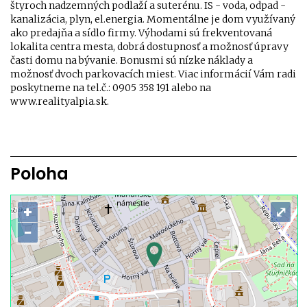
štyroch nadzemných podlaží a suterénu. IS - voda, odpad -
kanalizácia, plyn, el.energia. Momentálne je dom využívaný
ako predajňa a sídlo firmy. Výhodami sú frekventovaná
lokalita centra mesta, dobrá dostupnosť a možnosť úpravy
časti domu na bývanie. Bonusmi sú nízke náklady a
možnosť dvoch parkovacích miest. Viac informácií Vám radi
poskytneme na tel.č.: 0905 358 191 alebo na
www.realityalpia.sk.
Poloha
+
⤢
−