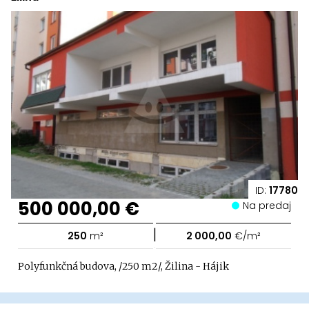
ID:
17780
500 000,00 €
Na predaj
|
250
m²
2 000,00
€/m²
Polyfunkčná budova, /250 m2/, Žilina - Hájik