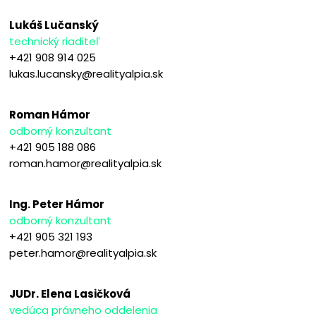
Lukáš Lučanský
technický riaditeľ
+421 908 914 025
lukas.lucansky@realityalpia.sk
Roman Hámor
odborný konzultant
+421 905 188 086
roman.hamor@realityalpia.sk
Ing. Peter Hámor
odborný konzultant
+421 905 321 193
peter.hamor@realityalpia.sk
JUDr. Elena Lasičková
vedúca právneho oddelenia