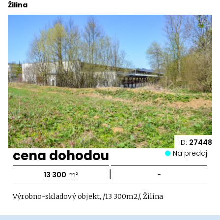
Žilina
ID:
27448
cena dohodou
Na predaj
|
13 300
m²
-
Výrobno-skladový objekt, /13 300m2/, Žilina