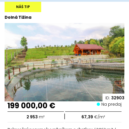
NÁŠ TIP
Dolná Tižina
ID:
32903
199 000,00 €
Na predaj
|
2 953
m²
67,39
€/m²