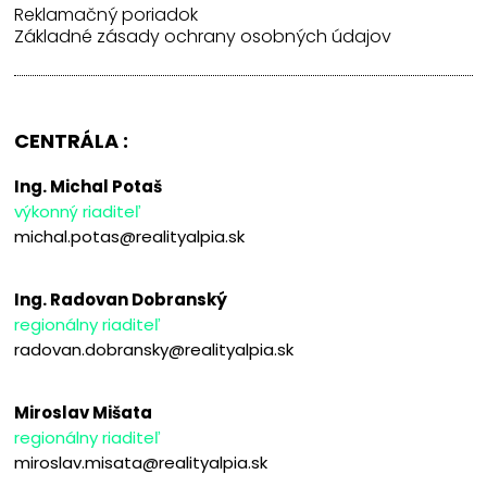
Reklamačný poriadok
Základné zásady ochrany osobných údajov
CENTRÁLA :
Ing. Michal Potaš
výkonný riaditeľ
michal.potas@realityalpia.sk
Ing. Radovan Dobranský
regionálny riaditeľ
radovan.dobransky@realityalpia.sk
Miroslav Mišata
regionálny riaditeľ
miroslav.misata@realityalpia.sk