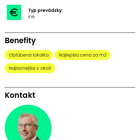
Typ prevádzky:
iné
Benefity
Obľúbená lokalita
Najlepšia cena za m2
Najlacnejšia v okolí
Kontakt