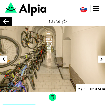
Zdieľať
2
/ 6
ID:
37414