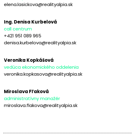
elena.lasickova@realityalpia.sk
Ing. Denisa Kurbelová
call centrum
+421 951 089 965
denisa.kurbelova@realityalpia.sk
Veronika Kopkášová
vedúca ekonomického oddelenia
veronika.kopkasova@realityalpia.sk
Miroslava Fľaková
administratívny manažér
miroslava.flakova@realityalpia.sk