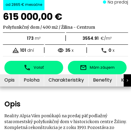
Na predaj
od
2865 €
mesačne
615 000,00 €
Polyfunkčný dom / 400 m2 / Źilina - Centrum
|
173
m²
3554.91
€/m²
|
|
101
dní
35
x
0
x
Volať
Mám záujem
Opis
Poloha
Charakteristiky
Benefity
Kon
Opis
Reality Alpia Vám ponúkajú na predaj päť podlažný
staromestský polyfunkčný dom v historickom centre Žiliny.
Kompletná rekonštrukcia je z roku 1993. Pozostáva zo