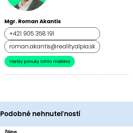
Mgr. Roman Akantis
+421 905 358 191
roman.akantis@realityalpia.sk
Všetky ponuky tohto makléra
Podobné nehnuteľnosti
Žilina