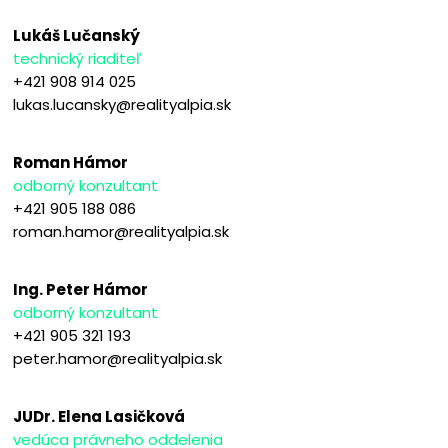
Lukáš Lučanský
technický riaditeľ
+421 908 914 025
lukas.lucansky@realityalpia.sk
Roman Hámor
odborný konzultant
+421 905 188 086
roman.hamor@realityalpia.sk
Ing. Peter Hámor
odborný konzultant
+421 905 321 193
peter.hamor@realityalpia.sk
JUDr. Elena Lasičková
vedúca právneho oddelenia