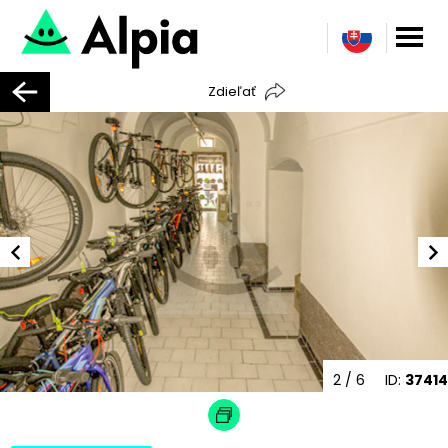
Zdieľať
2
/ 6
ID:
37414