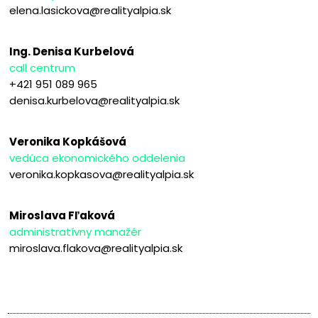
elena.lasickova@realityalpia.sk
Ing. Denisa Kurbelová
call centrum
+421 951 089 965
denisa.kurbelova@realityalpia.sk
Veronika Kopkášová
vedúca ekonomického oddelenia
veronika.kopkasova@realityalpia.sk
Miroslava Fľaková
administratívny manažér
miroslava.flakova@realityalpia.sk