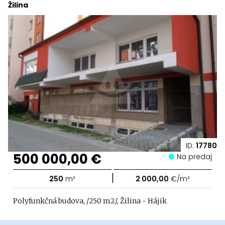
Žilina
ID:
17780
500 000,00 €
Na predaj
|
250
m²
2 000,00
€/m²
Polyfunkčná budova, /250 m2/, Žilina - Hájik