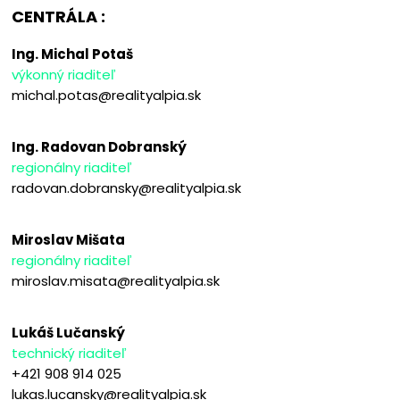
CENTRÁLA :
Ing. Michal Potaš
výkonný riaditeľ
michal.potas@realityalpia.sk
Ing. Radovan Dobranský
regionálny riaditeľ
radovan.dobransky@realityalpia.sk
Miroslav Mišata
regionálny riaditeľ
miroslav.misata@realityalpia.sk
Lukáš Lučanský
technický riaditeľ
+421 908 914 025
lukas.lucansky@realityalpia.sk