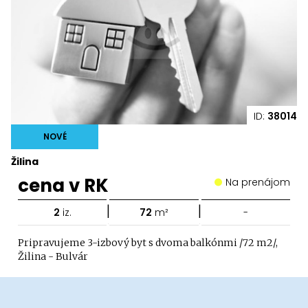
ID:
38014
NOVÉ
Žilina
cena v RK
Na prenájom
|
|
2
iz.
72
m²
-
Pripravujeme 3-izbový byt s dvoma balkónmi /72 m2/,
Žilina - Bulvár