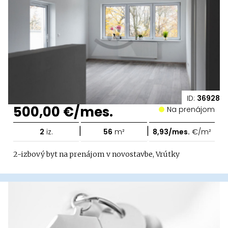
ID:
36928
500,00 €/mes.
Na prenájom
|
|
2
iz.
56
m²
8,93/mes.
€/m²
2-izbový byt na prenájom v novostavbe, Vrútky