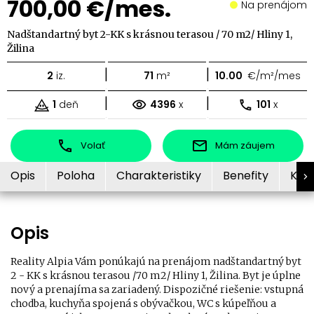
700,00 €/mes.
Na prenájom
Nadštandartný byt 2-KK s krásnou terasou / 70 m2/ Hliny 1,
Žilina
|
|
2
iz.
71
m²
10.00
€/m²/mes
|
|
1
deň
4396
x
101
x
Volať
Mám záujem
Opis
Poloha
Charakteristiky
Benefity
Kon
Opis
Reality Alpia Vám ponúkajú na prenájom nadštandartný byt
2 - KK s krásnou terasou /70 m2/ Hliny 1, Žilina. Byt je úplne
nový a prenajíma sa zariadený. Dispozičné riešenie: vstupná
chodba, kuchyňa spojená s obývačkou, WC s kúpeľňou a