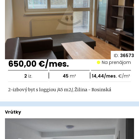
ID:
36573
650,00 €/mes.
Na prenájom
|
|
2
iz.
45
m²
14,44/mes.
€/m²
2-izbový byt s loggiou /45 m2/, Žilina - Rosinská
Vrútky