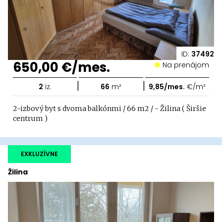
ID:
37492
650,00 €/mes.
Na prenájom
|
|
2
iz.
66
m²
9,85/mes.
€/m²
2-izbový byt s dvoma balkónmi / 66 m2 / - Žilina ( Širšie
centrum )
EXKLUZÍVNE
Žilina