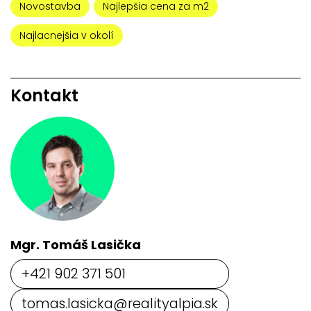
Novostavba
Najlepšia cena za m2
Najlacnejšia v okolí
Kontakt
Mgr. Tomáš Lasička
+421 902 371 501
tomas.lasicka@realityalpia.sk