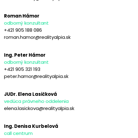
Roman Hámor
odborný konzultant
+421 905 188 086
roman.hamor@realityalpia.sk
Ing. Peter Hámor
odborný konzultant
+421 905 321 193
peter.hamor@realityalpia.sk
JUDr. Elena Lasičková
vedúca právneho oddelenia
elena.lasickova@realityalpia.sk
Ing. Denisa Kurbelová
call centrum