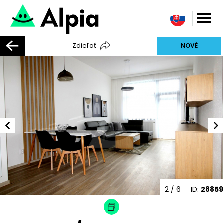
Zdieľať
NOVÉ
2
/ 6
ID:
28859