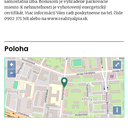
samostatná izba. Bonusom je vyhradené parkovacie
miesto. K nehnuteľnosti je vyhotovený energetický
certifikát. Viac informácií Vám radi poskytneme na tel. čísle
0902 371 501 alebo na www.realityalpia.sk.
Poloha
+
⤢
−
i