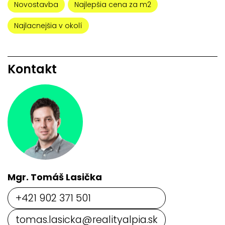
Novostavba
Najlepšia cena za m2
Najlacnejšia v okolí
Kontakt
Mgr. Tomáš Lasička
+421 902 371 501
tomas.lasicka@realityalpia.sk