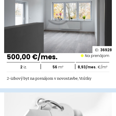
ID:
36928
500,00 €/mes.
Na prenájom
|
|
2
iz.
56
m²
8,93/mes.
€/m²
2-izbový byt na prenájom v novostavbe, Vrútky