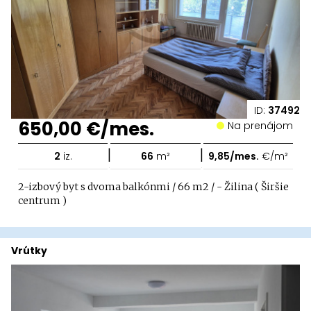
ID:
37492
650,00 €/mes.
Na prenájom
|
|
2
iz.
66
m²
9,85/mes.
€/m²
2-izbový byt s dvoma balkónmi / 66 m2 / - Žilina ( Širšie
centrum )
Vrútky