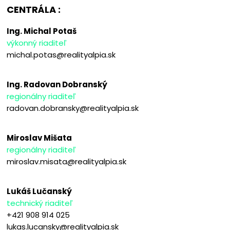
CENTRÁLA :
Ing. Michal Potaš
výkonný riaditeľ
michal.potas@realityalpia.sk
Ing. Radovan Dobranský
regionálny riaditeľ
radovan.dobransky@realityalpia.sk
Miroslav Mišata
regionálny riaditeľ
miroslav.misata@realityalpia.sk
Lukáš Lučanský
technický riaditeľ
+421 908 914 025
lukas.lucansky@realityalpia.sk