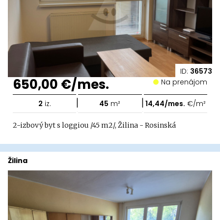
ID:
36573
650,00 €/mes.
Na prenájom
|
|
2
iz.
45
m²
14,44/mes.
€/m²
2-izbový byt s loggiou /45 m2/, Žilina - Rosinská
Žilina