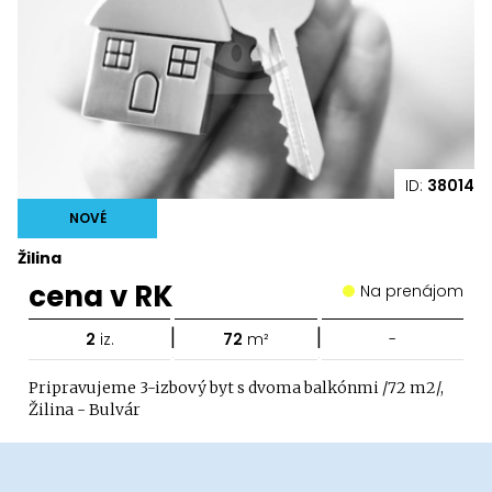
ID:
38014
NOVÉ
Žilina
cena v RK
Na prenájom
|
|
2
iz.
72
m²
-
Pripravujeme 3-izbový byt s dvoma balkónmi /72 m2/,
Žilina - Bulvár