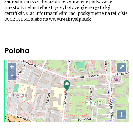
samostatná izba. Bonusom je vyhradené parkovacie
miesto. K nehnuteľnosti je vyhotovený energetický
certifikát. Viac informácií Vám radi poskytneme na tel. čísle
0902 371 501 alebo na www.realityalpia.sk.
Poloha
+
⤢
−
i