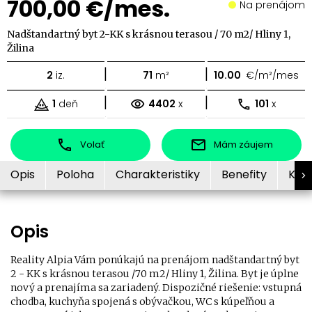
700,00 €/mes.
Na prenájom
Nadštandartný byt 2-KK s krásnou terasou / 70 m2/ Hliny 1,
Žilina
|
|
2
iz.
71
m²
10.00
€/m²/mes
|
|
1
deň
4402
x
101
x
Volať
Mám záujem
Opis
Poloha
Charakteristiky
Benefity
Kon
Opis
Reality Alpia Vám ponúkajú na prenájom nadštandartný byt
2 - KK s krásnou terasou /70 m2/ Hliny 1, Žilina. Byt je úplne
nový a prenajíma sa zariadený. Dispozičné riešenie: vstupná
chodba, kuchyňa spojená s obývačkou, WC s kúpeľňou a