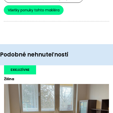
Všetky ponuky tohto makléra
Podobné nehnuteľnosti
EXKLUZÍVNE
Žilina