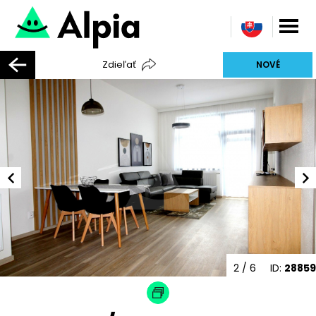
Zdieľať
NOVÉ
2
/ 6
ID:
28859