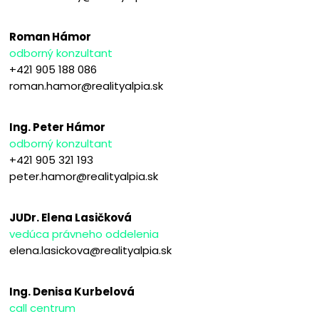
Roman Hámor
odborný konzultant
+421 905 188 086
roman.hamor@realityalpia.sk
Ing. Peter Hámor
odborný konzultant
+421 905 321 193
peter.hamor@realityalpia.sk
JUDr. Elena Lasičková
vedúca právneho oddelenia
elena.lasickova@realityalpia.sk
Ing. Denisa Kurbelová
call centrum