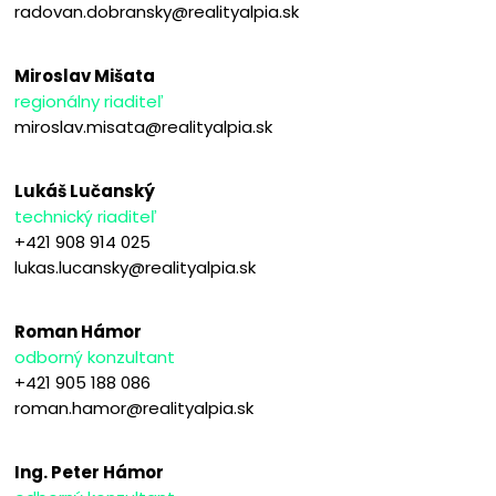
radovan.dobransky@realityalpia.sk
Miroslav Mišata
regionálny riaditeľ
miroslav.misata@realityalpia.sk
Lukáš Lučanský
technický riaditeľ
+421 908 914 025
lukas.lucansky@realityalpia.sk
Roman Hámor
odborný konzultant
+421 905 188 086
roman.hamor@realityalpia.sk
Ing. Peter Hámor