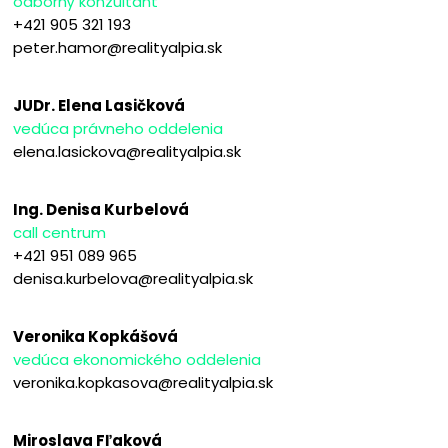
odborný konzultant
+421 905 321 193
peter.hamor@realityalpia.sk
JUDr. Elena Lasičková
vedúca právneho oddelenia
elena.lasickova@realityalpia.sk
Ing. Denisa Kurbelová
call centrum
+421 951 089 965
denisa.kurbelova@realityalpia.sk
Veronika Kopkášová
vedúca ekonomického oddelenia
veronika.kopkasova@realityalpia.sk
Miroslava Fľaková