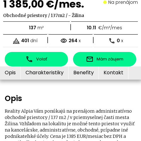
1 385,00 €/mes.
Na prenájom
Obchodné priestory / 137m2 / - Žilina
|
137
m²
10.11
€/m²/mes
|
|
401
dní
264
x
0
x
Volať
Mám záujem
Opis
Charakteristiky
Benefity
Kontakt
Opis
Reality Alpia Vám ponúkajú na prenájom administratívno
obchodné priestory / 137 m2 / v priemyselnej časti mesta
Žilina. Vzhľadom na lokalitu je možné tento priestor využiť
na kancelárske, administratívne, obchodné, prípadne iné
podnikateľské účely. Cena je 1385 EUR/mesiac bez DPH a