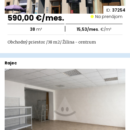
ID:
37254
590,00 €/mes.
Na prenájom
|
38
m²
15,53/mes.
€/m²
Obchodný priestor /38 m2/ Žilina - centrum
Rajec