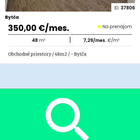
ID:
37806
Bytča
350,00 €/mes.
Na prenájom
|
48
m²
7,29/mes.
€/m²
Obchodné priestory / 48m2 / - Bytča