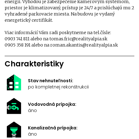
energií. Výhodou je zabezpečenie kamerovým systémom,
priestor je klimatizovaný, prístup je 24/7 a prislúchajú mu 2
vyhradené parkovacie miesta. Na budovu je vydaný
energetický certifikát.
Viac informácií Vám radi poskytneme na tel.čísle:
0903 741 811 alebo na tomas.fric@realityalpia.sk
0905 358 191 alebo na roman.akantis@realityalpia.sk
Charakteristiky
Stav nehnuteľnosti:
po kompletnej rekonštrukcii
Vodovodná prípojka:
áno
Kanalizačná prípojka:
áno