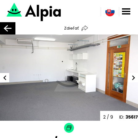
Zdieľať
2
/ 9
ID:
35617