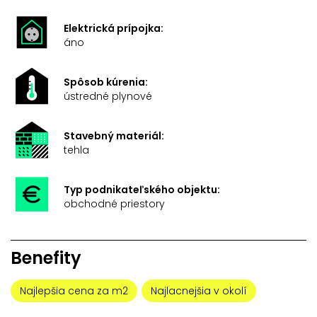
Elektrická prípojka:
áno
Spôsob kúrenia:
ústredné plynové
Stavebný materiál:
tehla
Typ podnikateľského objektu:
obchodné priestory
Benefity
Najlepšia cena za m2
Najlacnejšia v okolí