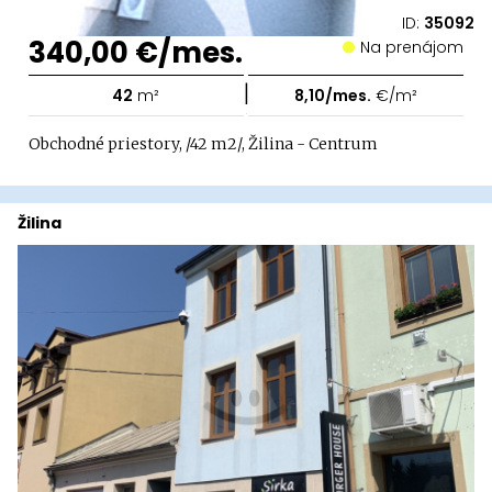
ID:
35092
340,00 €/mes.
Na prenájom
|
42
m²
8,10/mes.
€/m²
Obchodné priestory, /42 m2/, Žilina - Centrum
Žilina