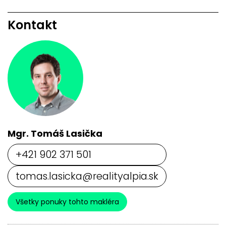
Kontakt
Mgr. Tomáš Lasička
+421 902 371 501
tomas.lasicka@realityalpia.sk
Všetky ponuky tohto makléra