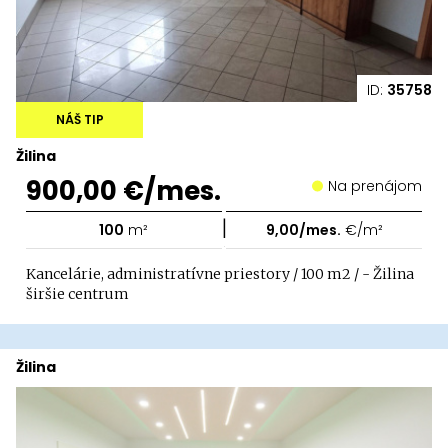
ID:
35758
NÁŠ TIP
Žilina
900,00 €/mes.
Na prenájom
|
100
m²
9,00/mes.
€/m²
Kancelárie, administratívne priestory / 100 m2 / - Žilina
širšie centrum
Žilina