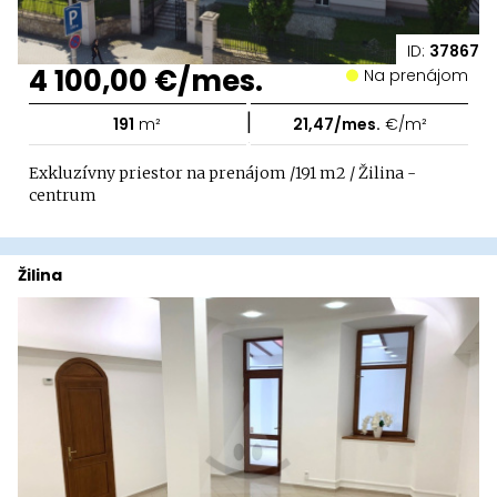
ID:
37867
4 100,00 €/mes.
Na prenájom
|
191
m²
21,47/mes.
€/m²
Exkluzívny priestor na prenájom /191 m2 / Žilina -
centrum
Žilina