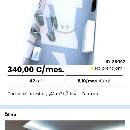
ID:
35092
340,00 €/mes.
Na prenájom
|
42
m²
8,10/mes.
€/m²
Obchodné priestory, /42 m2/, Žilina - Centrum
Žilina