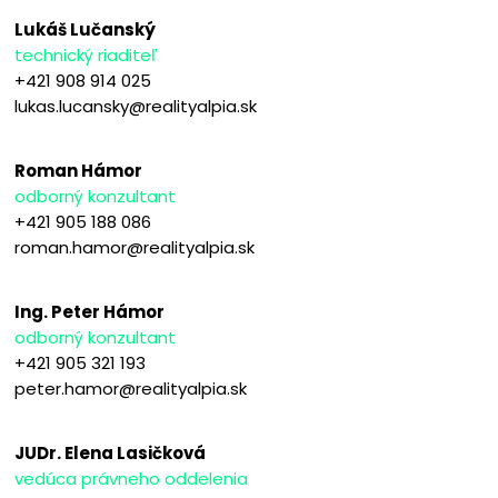
Lukáš Lučanský
technický riaditeľ
+421 908 914 025
lukas.lucansky@realityalpia.sk
Roman Hámor
odborný konzultant
+421 905 188 086
roman.hamor@realityalpia.sk
Ing. Peter Hámor
odborný konzultant
+421 905 321 193
peter.hamor@realityalpia.sk
JUDr. Elena Lasičková
vedúca právneho oddelenia