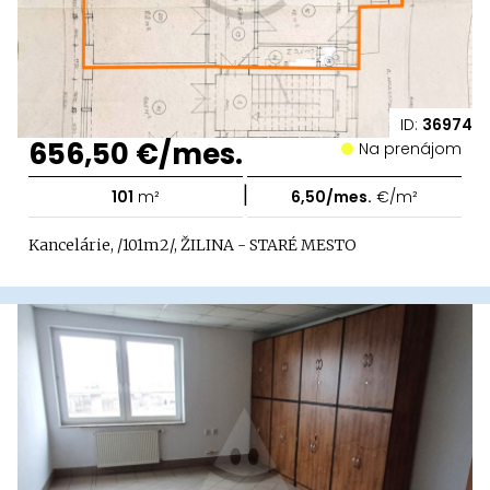
ID:
36974
656,50 €/mes.
Na prenájom
|
101
m²
6,50/mes.
€/m²
Kancelárie, /101m2/, ŽILINA - STARÉ MESTO