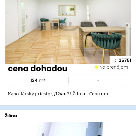
ID:
35751
cena dohodou
Na prenájom
|
124
m²
-
Kancelársky priestor, /124m2/, Žilina - Centrum
Žilina