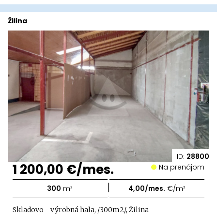
Žilina
ID:
28800
1 200,00 €/mes.
Na prenájom
|
300
m²
4,00/mes.
€/m²
Skladovo - výrobná hala, /300m2/, Žilina