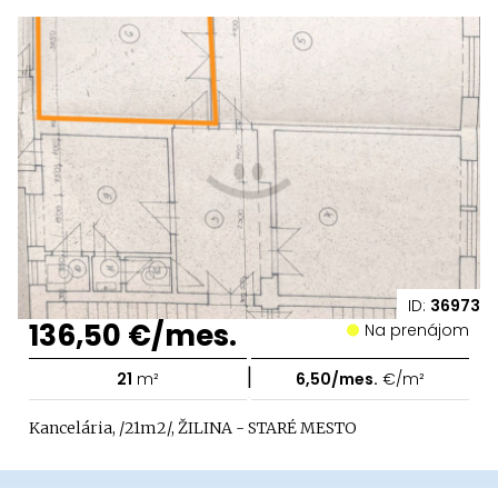
ID:
36973
136,50 €/mes.
Na prenájom
|
21
m²
6,50/mes.
€/m²
Kancelária, /21m2/, ŽILINA - STARÉ MESTO