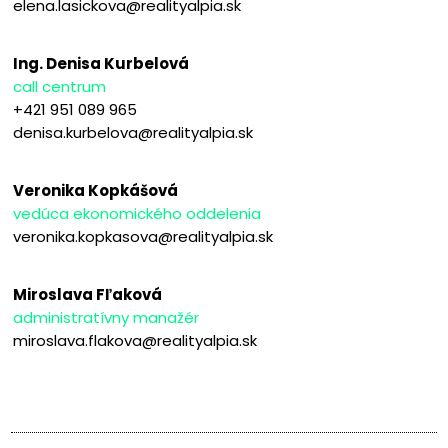
elena.lasickova@realityalpia.sk
Ing. Denisa Kurbelová
call centrum
+421 951 089 965
denisa.kurbelova@realityalpia.sk
Veronika Kopkášová
vedúca ekonomického oddelenia
veronika.kopkasova@realityalpia.sk
Miroslava Fľaková
administratívny manažér
miroslava.flakova@realityalpia.sk