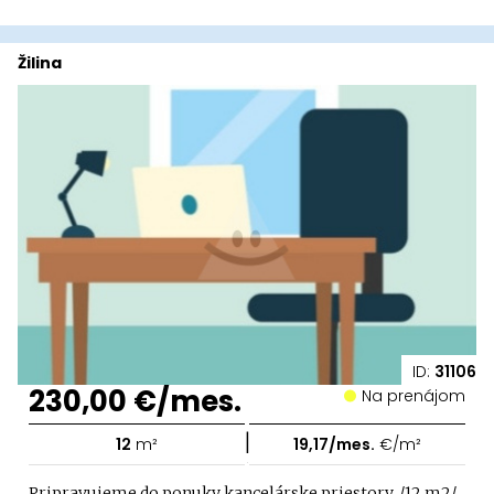
Žilina
ID:
31106
230,00 €/mes.
Na prenájom
|
12
m²
19,17/mes.
€/m²
Pripravujeme do ponuky kancelárske priestory, /12 m2/,