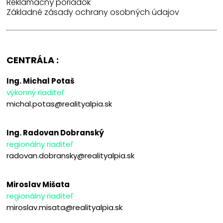
Reklamačný poriadok
Základné zásady ochrany osobných údajov
CENTRÁLA :
Ing. Michal Potaš
výkonný riaditeľ
michal.potas@realityalpia.sk
Ing. Radovan Dobranský
regionálny riaditeľ
radovan.dobransky@realityalpia.sk
Miroslav Mišata
regionálny riaditeľ
miroslav.misata@realityalpia.sk