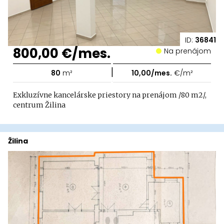
ID:
36841
800,00 €/mes.
Na prenájom
|
80
m²
10,00/mes.
€/m²
Exkluzívne kancelárske priestory na prenájom /80 m2/,
centrum Žilina
Žilina