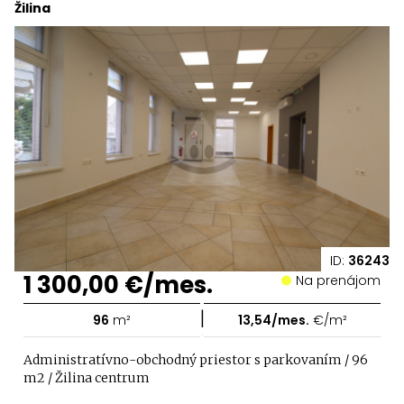
Žilina
ID:
36243
1 300,00 €/mes.
Na prenájom
|
96
m²
13,54/mes.
€/m²
Administratívno-obchodný priestor s parkovaním / 96
m2 / Žilina centrum