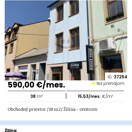
ID:
37254
590,00 €/mes.
Na prenájom
|
38
m²
15,53/mes.
€/m²
Obchodný priestor /38 m2/ Žilina - centrum
Žilina