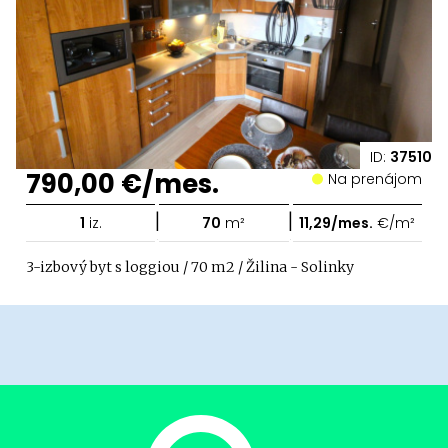
ID:
37510
790,00 €/mes.
Na prenájom
|
|
1
iz.
70
m²
11,29/mes.
€/m²
3-izbový byt s loggiou / 70 m2 / Žilina - Solinky