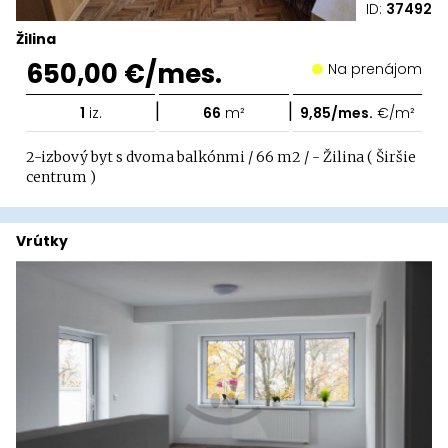
ID:
37492
Žilina
650,00 €/mes.
Na prenájom
|
|
1
iz.
66
m²
9,85/mes.
€/m²
2-izbový byt s dvoma balkónmi / 66 m2 / - Žilina ( Širšie
centrum )
Vrútky