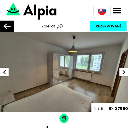
Zdieľať
REZERVOVANÉ
2
/ 9
ID:
37560