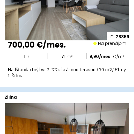
ID:
28859
700,00 €/mes.
Na prenájom
|
|
1
iz.
71
m²
9,90/mes.
€/m²
Nadštandartný byt 2-KK s krásnou terasou / 70 m2/ Hliny
1, Žilina
Žilina