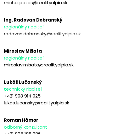
michal.potas@realityalpia.sk
Ing. Radovan Dobranský
regionálny riaditeľ
radovan.dobransky@realityalpia.sk
Miroslav Mišata
regionálny riaditeľ
miroslav.misata@realityalpia.sk
Lukáš Lučanský
technický riaditeľ
+421 908 914 025
lukas.lucansky@realityalpia.sk
Roman Hámor
odborný konzultant
+421 905 188 086