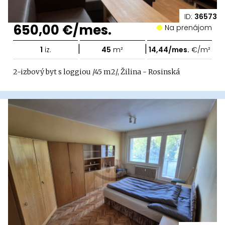
ID:
36573
650,00 €/mes.
Na prenájom
|
|
1
iz.
45
m²
14,44/mes.
€/m²
2-izbový byt s loggiou /45 m2/, Žilina - Rosinská