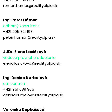
roman.hamor@realityalpia.sk
Ing. Peter Hámor
odborný konzultant
+421 905 321 193
peter.hamor@realityalpia.sk
JUDr. Elena Lasičková
vedúca právneho oddelenia
elena.lasickova@realityalpia.sk
Ing. Denisa Kurbelová
call centrum
+421 951 089 965
denisa.kurbelova@realityalpia.sk
Veronika Kopkášová