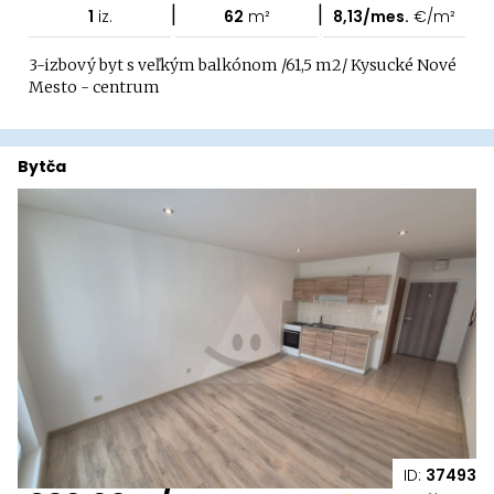
|
|
1
iz.
62
m²
8,13/mes.
€/m²
3-izbový byt s veľkým balkónom /61,5 m2/ Kysucké Nové
Mesto - centrum
Bytča
ID:
37493