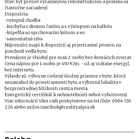
Stav: byt prešiel výraznejšou rekonštrukciou a ponúka sa
čiastočne zariadený.
Dispozícia:
-vstupná chodba
-kuchyňa s dennou časťou a s výstupom na balkón
-kúpeľňa so sprchovacím kútom a wc
-samostatná izba
Nájomníci majú k dispozícií aj priestrannú pivnicu na
poschodí vedľa bytu.
Prenájom je vhodný pre max 2 osoby bez domácich zvierat.
Cena nájmu pre 1 osobu je 450 €/m. - už aj vrátane energií,
bez internetu.
Výhody sú: výborne riešený úložny priestor v byte, ktorý
nezasiahol do priestrannosti bytu a výborná lokalita v
bezprostrednej blízkosti centra mesta.
Energetický certifikát k nehnuteľnosti nebol vyhotovený.
Viac informácií Vám radi poskytneme na tel.čísle: 0904 536
226 alebo milos.tancibok@realityalpia.sk