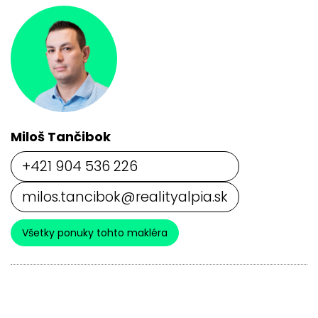
Miloš Tančibok
+421 904 536 226
milos.tancibok@realityalpia.sk
Všetky ponuky tohto makléra