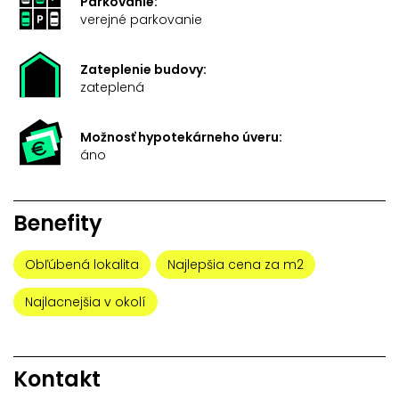
Parkovanie:
verejné parkovanie
Zateplenie budovy:
zateplená
Možnosť hypotekárneho úveru:
áno
Benefity
Obľúbená lokalita
Najlepšia cena za m2
Najlacnejšia v okolí
Kontakt