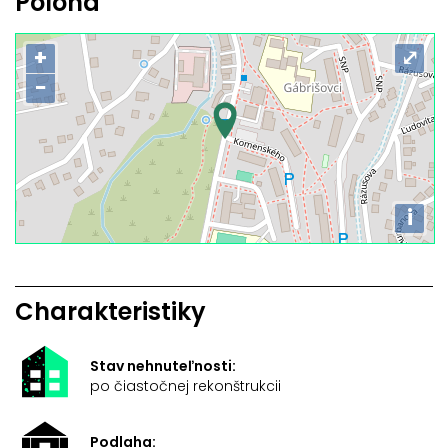
Poloha
+
⤢
−
i
Charakteristiky
Stav nehnuteľnosti:
po čiastočnej rekonštrukcii
Podlaha: