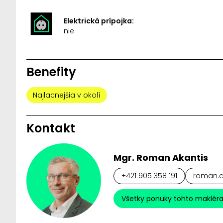
Elektrická prípojka:
nie
Benefity
Najlacnejšia v okolí
Kontakt
Mgr. Roman Akantis
+421 905 358 191
roman.ak
Všetky ponuky tohto maklér