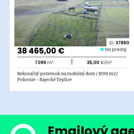
ID:
37860
38 465,00 €
Na predaj
|
1 099
m²
35,00
€/m²
Rekreačný pozemok na mobilný dom / 1099 m2/
Poluvsie - Rajecké Teplice
Emailový ag