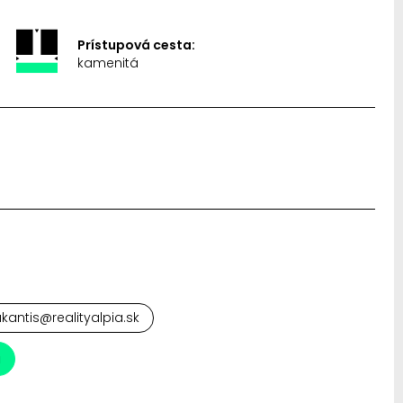
Prístupová cesta:
kamenitá
antis@realityalpia.sk
a