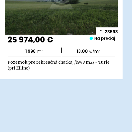
ID:
23598
25 974,00 €
Na predaj
|
1 998
m²
13,00
€/m²
Pozemok pre rekreačnú chatku, /1998 m2/ - Turie
(pri Žiline)