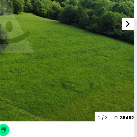
2
/ 3
ID:
35452