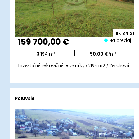
ID:
34121
159 700,00 €
Na predaj
|
3 194
m²
50,00
€/m²
Investičné rekreačné pozemky / 3194 m2 / Terchová
Poluvsie