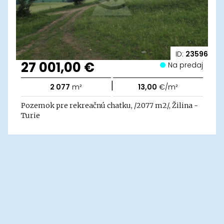
ID:
23596
27 001,00 €
Na predaj
|
2 077
m²
13,00
€/m²
Pozemok pre rekreačnú chatku, /2077 m2/, Žilina -
Turie