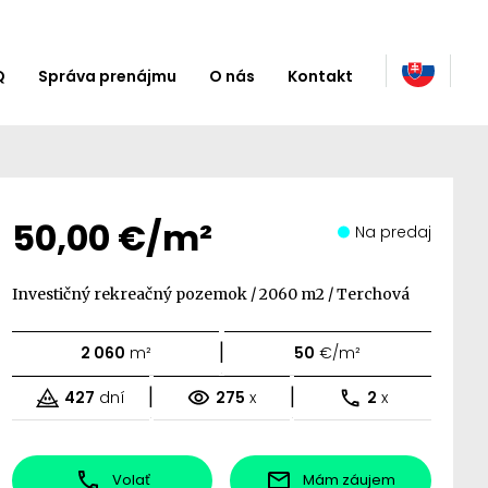
Q
Správa prenájmu
O nás
Kontakt
50,00 €/m²
Na predaj
Investičný rekreačný pozemok / 2060 m2 / Terchová
|
2 060
m²
50
€/m²
|
|
427
dní
275
x
2
x
Volať
Mám záujem