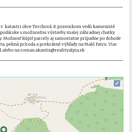
v v katastri obce Terchová. K pozemkom vedú kamenisté
spodárske s možnosťou výstavby malej záhradnej chatky
y. Možnosť kúpiť parcely aj samostatne prípadne po dohode
ta, pekná príroda a prekrásné výhľady na Malú Fatru. Viac
91 alebo na roman.akantis@realityalpia.sk
⤢