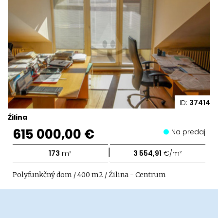
ID:
37414
Žilina
615 000,00 €
Na predaj
|
173
m²
3 554,91
€/m²
Polyfunkčný dom / 400 m2 / Źilina - Centrum