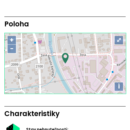
Poloha
+
⤢
−
i
Charakteristiky
Stav nehnuteľnosti: