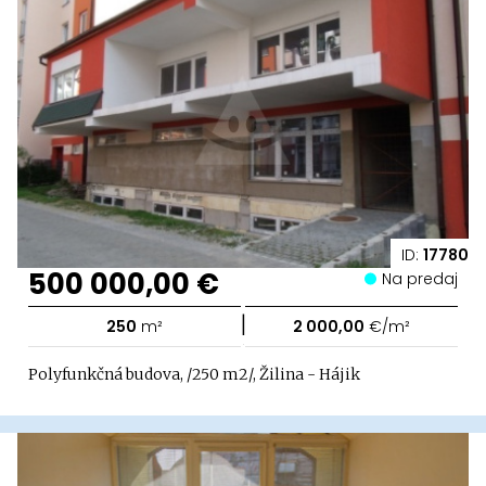
ID:
17780
500 000,00 €
Na predaj
|
250
m²
2 000,00
€/m²
Polyfunkčná budova, /250 m2/, Žilina - Hájik