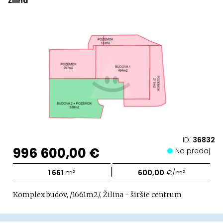
Žilina
ID:
36832
996 600,00 €
Na predaj
|
1 661
m²
600,00
€/m²
Komplex budov, /1661m2/, Žilina - širšie centrum