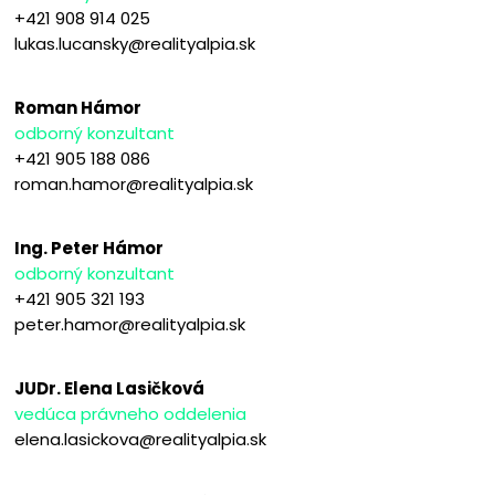
+421 908 914 025
lukas.lucansky@realityalpia.sk
Roman Hámor
odborný konzultant
+421 905 188 086
roman.hamor@realityalpia.sk
Ing. Peter Hámor
odborný konzultant
+421 905 321 193
peter.hamor@realityalpia.sk
JUDr. Elena Lasičková
vedúca právneho oddelenia
elena.lasickova@realityalpia.sk