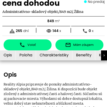
cena dohodou
Na predaj
Administratívno-skladový objekt,/849 m2/, Žilina
849
m²
|
|
265
dní
144
x
0
x
Volať
Mám záujem
Opis
Poloha
Charakteristiky
Benefity
Kon
Opis
Reality Alpia pripravuje do ponuky administratívno-
skladový objekt,/849 m2/, Žilina. K dispozícii bude objekt
zložený z administratívnej časti a halovej časti. Súčasťou sú
aj parkovacie miesta. Výhodami sú dobre dostupná lokalita,
veľmi dobrý stav nehnuteľnosti a blízkosť mesta.