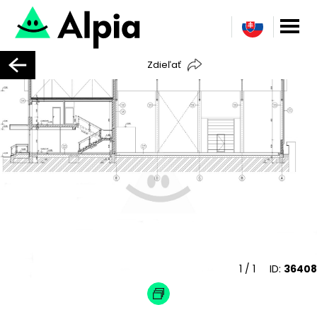
Zdieľať
1
/ 1
ID:
36408