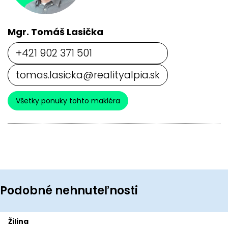
Mgr. Tomáš Lasička
+421 902 371 501
tomas.lasicka@realityalpia.sk
Všetky ponuky tohto makléra
Podobné nehnuteľnosti
Žilina