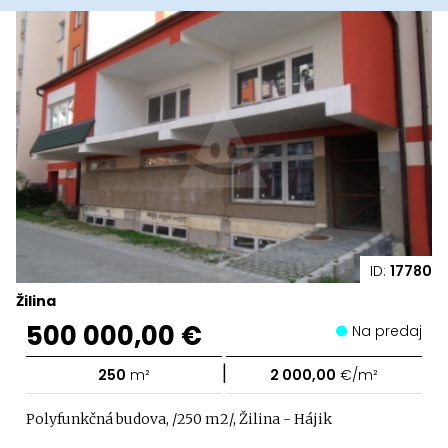
ID:
17780
Žilina
500 000,00 €
Na predaj
|
250
m²
2 000,00
€/m²
Polyfunkčná budova, /250 m2/, Žilina - Hájik