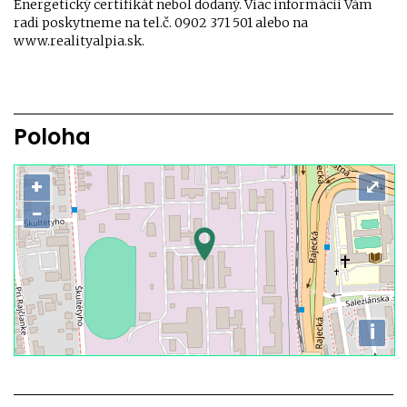
Energetický certifikát nebol dodaný. Viac informácií Vám
radi poskytneme na tel.č. 0902 371 501 alebo na
www.realityalpia.sk.
Poloha
+
⤢
−
i