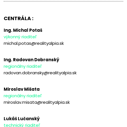
CENTRÁLA :
Ing. Michal Potaš
výkonný riaditeľ
michal.potas@realityalpia.sk
Ing. Radovan Dobranský
regionálny riaditeľ
radovan.dobransky@realityalpia.sk
Miroslav Mišata
regionálny riaditeľ
miroslav.misata@realityalpia.sk
Lukáš Lučanský
technický riaditeľ