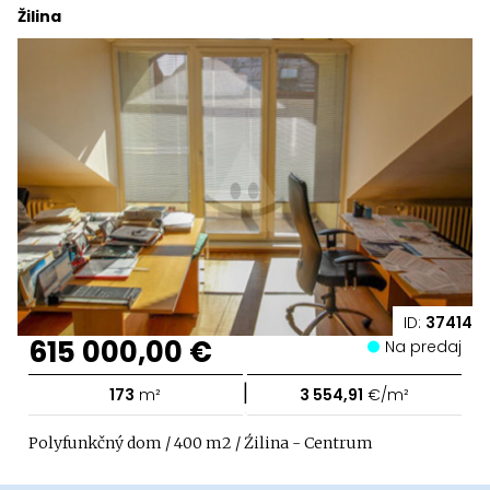
Žilina
ID:
37414
615 000,00 €
Na predaj
|
173
m²
3 554,91
€/m²
Polyfunkčný dom / 400 m2 / Źilina - Centrum