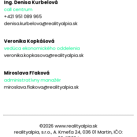
Ing. Denisa Kurbelová
call centrum
+421 951 089 965
denisa.kurbelova@realityalpia.sk
Veronika Kopkášová
vedúca ekonomického oddelenia
veronika.kopkasova@realityalpia.sk
Miroslava Fľaková
administratívny manažér
miroslava.flakova@realityalpia.sk
©2026 www.realityalpia.sk
realityalpia, s.r.o., A. Kmeťa 24, 036 01 Martin, IČO: