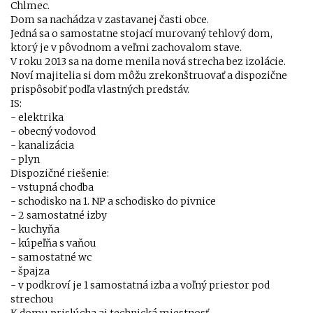
Chlmec.
Dom sa nachádza v zastavanej časti obce.
Jedná sa o samostatne stojací murovaný tehlový dom,
ktorý je v pôvodnom a veľmi zachovalom stave.
V roku 2013 sa na dome menila nová strecha bez izolácie.
Noví majitelia si dom môžu zrekonštruovať a dispozične
prispôsobiť podľa vlastných predstáv.
IS:
- elektrika
- obecný vodovod
- kanalizácia
- plyn
Dispozičné riešenie:
- vstupná chodba
- schodisko na 1. NP a schodisko do pivnice
- 2 samostatné izby
- kuchyňa
- kúpeľňa s vaňou
- samostatné wc
- špajza
- v podkroví je 1 samostatná izba a voľný priestor pod
strechou