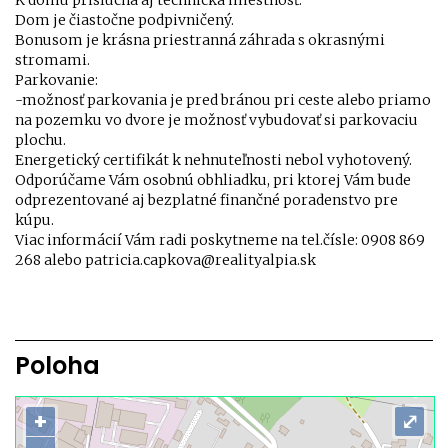
K domu prislúcha aj technická miestnosť.
Dom je čiastočne podpivničený.
Bonusom je krásna priestranná záhrada s okrasnými
stromami.
Parkovanie:
-možnosť parkovania je pred bránou pri ceste alebo priamo
na pozemku vo dvore je možnosť vybudovať si parkovaciu
plochu.
Energetický certifikát k nehnuteľnosti nebol vyhotovený.
Odporúčame Vám osobnú obhliadku, pri ktorej Vám bude
odprezentované aj bezplatné finančné poradenstvo pre
kúpu.
Viac informácií Vám radi poskytneme na tel.čísle: 0908 869
268 alebo patricia.capkova@realityalpia.sk
Poloha
+
⤢