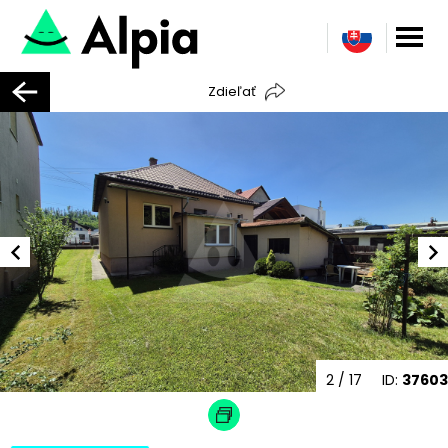
Zdieľať
2
/ 17
ID:
37603