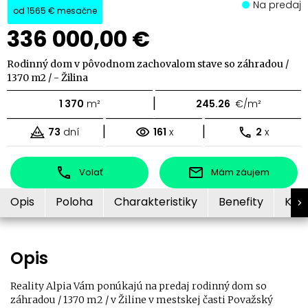
Na predaj
od
1565 €
mesačne
336 000,00 €
Rodinný dom v pôvodnom zachovalom stave so záhradou /
1370 m2 / - Žilina
|
1 370
m²
245.26
€/m²
|
|
73
dní
161
x
2
x
Volať
Mám záujem
Opis
Poloha
Charakteristiky
Benefity
Kon
Opis
Reality Alpia Vám ponúkajú na predaj rodinný dom so
záhradou / 1370 m2 / v Žiline v mestskej časti Považský