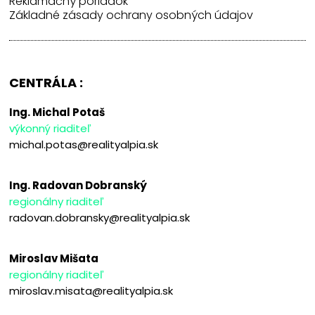
Reklamačný poriadok
Základné zásady ochrany osobných údajov
CENTRÁLA :
Ing. Michal Potaš
výkonný riaditeľ
michal.potas@realityalpia.sk
Ing. Radovan Dobranský
regionálny riaditeľ
radovan.dobransky@realityalpia.sk
Miroslav Mišata
regionálny riaditeľ
miroslav.misata@realityalpia.sk