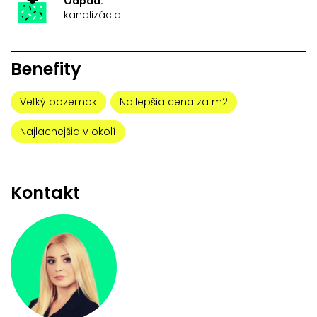
Odpad:
kanalizácia
Benefity
Veľký pozemok
Najlepšia cena za m2
Najlacnejšia v okolí
Kontakt