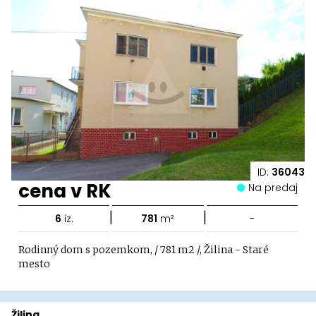
ID:
36043
cena v RK
Na predaj
|
|
6
iz.
781
m²
-
Rodinný dom s pozemkom, / 781 m2 /, Žilina - Staré
mesto
Žilina