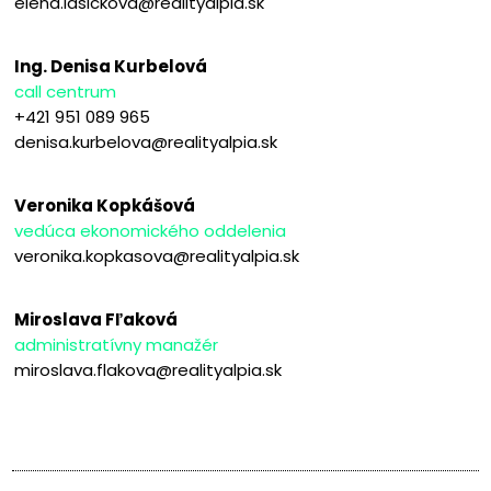
elena.lasickova@realityalpia.sk
Ing. Denisa Kurbelová
call centrum
+421 951 089 965
denisa.kurbelova@realityalpia.sk
Veronika Kopkášová
vedúca ekonomického oddelenia
veronika.kopkasova@realityalpia.sk
Miroslava Fľaková
administratívny manažér
miroslava.flakova@realityalpia.sk