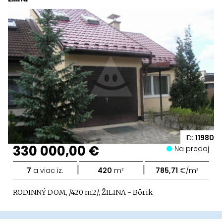
ID:
11980
330 000,00 €
Na predaj
|
|
7
a viac iz.
420
m²
785,71
€/m²
RODINNÝ DOM, /420 m2/, ŽILINA - Bôrik