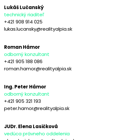
Lukáš Lučanský
technický riaditeľ
+421 908 914 025
lukas.lucansky@realityalpia.sk
Roman Hámor
odborný konzultant
+421 905 188 086
roman.hamor@realityalpia.sk
Ing. Peter Hámor
odborný konzultant
+421 905 321 193
peter.hamor@realityalpia.sk
JUDr. Elena Lasičková
vedúca právneho oddelenia