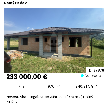
Dolný Hričov
ID:
37876
233 000,00 €
Na predaj
|
|
4
iz.
970
m²
240,21
€/m²
Novostavba bungalovu so záhradou /970 m2/, Dolný
Hričov