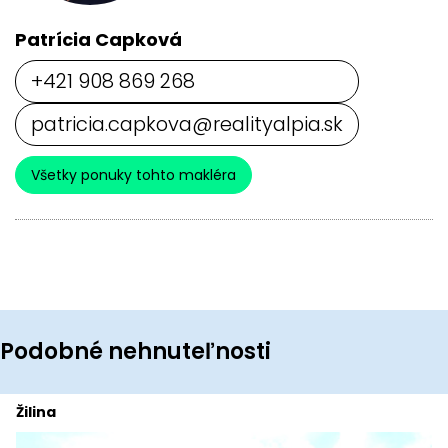
Patrícia Capková
+421 908 869 268
patricia.capkova@realityalpia.sk
Všetky ponuky tohto makléra
Podobné nehnuteľnosti
Žilina