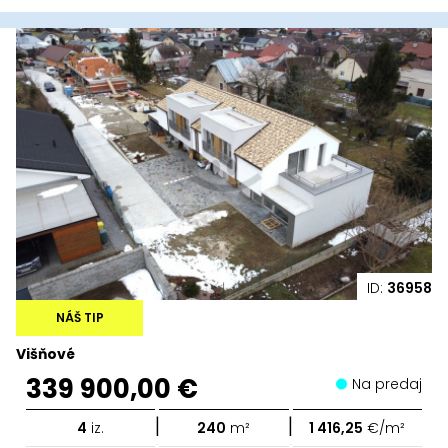
ID:
36958
NÁŠ TIP
Višňové
339 900,00 €
Na predaj
|
|
4
iz.
240
m²
1 416,25
€/m²