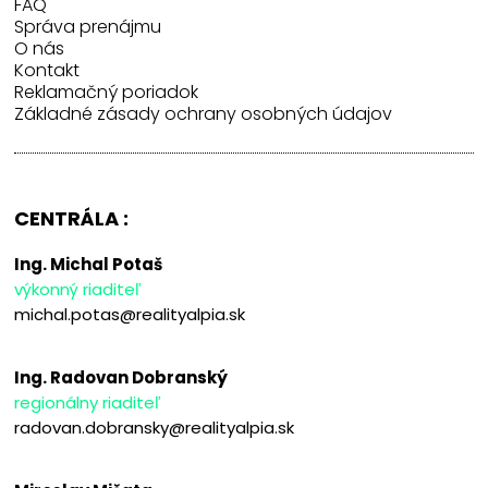
FAQ
Správa prenájmu
O nás
Kontakt
Reklamačný poriadok
Základné zásady ochrany osobných údajov
CENTRÁLA :
Ing. Michal Potaš
výkonný riaditeľ
michal.potas@realityalpia.sk
Ing. Radovan Dobranský
regionálny riaditeľ
radovan.dobransky@realityalpia.sk