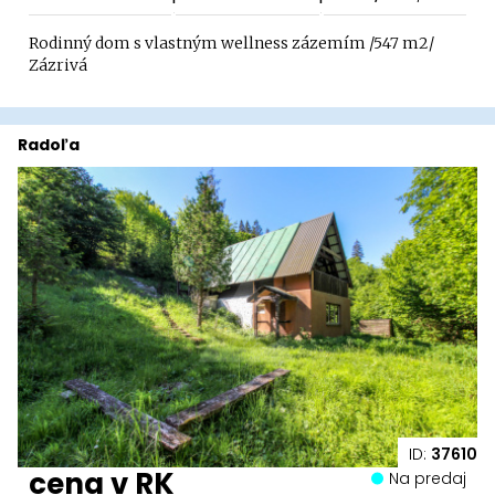
Rodinný dom s vlastným wellness zázemím /547 m2/
Zázrivá
Radoľa
ID:
37610
cena v RK
Na predaj