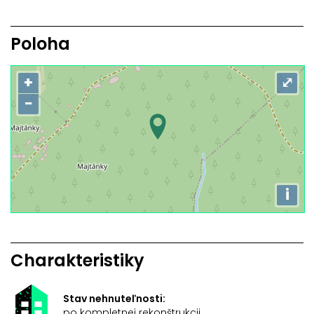
Poloha
+
⤢
−
i
Charakteristiky
Stav nehnuteľnosti:
po kompletnej rekonštrukcii