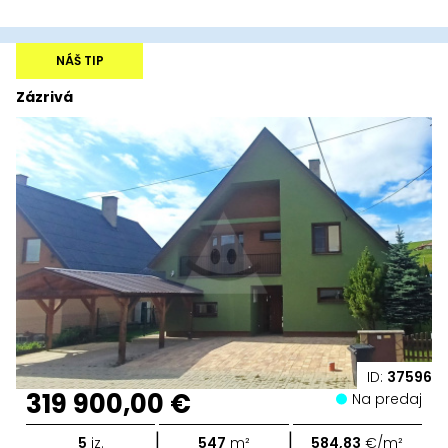
NÁŠ TIP
Zázrivá
ID:
37596
319 900,00 €
Na predaj
|
|
5
iz.
547
m²
584,83
€/m²