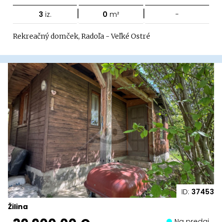
|
|
3
iz.
0
m²
-
Rekreačný domček, Radoľa - Veľké Ostré
ID:
37453
Žilina
Na predaj