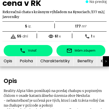
cena v RK
Na predaj
Rekreačná chata s krásnym výhľadom na Kysuciach /177 m2/,
Javorníky
|
5
iz.
177
m²
|
|
55
dní
61
x
1
x
Volať
Mám záujem
Opis
Poloha
Charakteristiky
Benefity
Kon
Opis
Reality Alpia Vám ponúkajú na predaj chalupu s popisným
číslom v osade katastrálneho územia obce Nesluša:
- nehnuteľnosť je určená pre tých, ktorí radi trávia voľný čas
na chalupe v prírode a pokoji