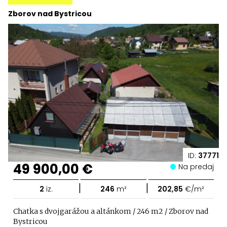
Zborov nad Bystricou
ID:
37771
49 900,00 €
Na predaj
|
|
2
iz.
246
m²
202,85
€/m²
Chatka s dvojgarážou a altánkom / 246 m2 / Zborov nad
Bystricou