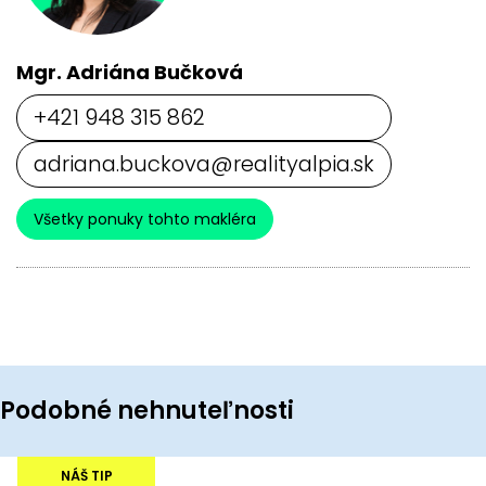
Mgr. Adriána Bučková
+421 948 315 862
adriana.buckova@realityalpia.sk
Všetky ponuky tohto makléra
Podobné nehnuteľnosti
NÁŠ TIP