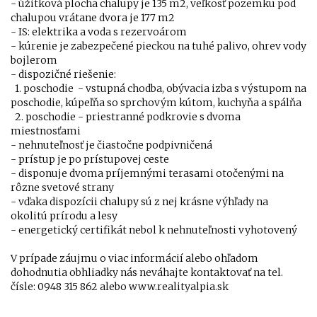
- úžitková plocha chalupy je 135 m2, veľkosť pozemku pod
chalupou vrátane dvora je 177 m2
- IS: elektrika a voda s rezervoárom
- kúrenie je zabezpečené pieckou na tuhé palivo, ohrev vody
bojlerom
- dispozičné riešenie:
1. poschodie - vstupná chodba, obývacia izba s výstupom na
poschodie, kúpeľňa so sprchovým kútom, kuchyňa a spálňa
2. poschodie - priestranné podkrovie s dvoma
miestnosťami
- nehnuteľnosť je čiastočne podpivničená
- prístup je po prístupovej ceste
- disponuje dvoma príjemnými terasami otočenými na
rôzne svetové strany
- vďaka dispozícii chalupy sú z nej krásne výhľady na
okolitú prírodu a lesy
- energetický certifikát nebol k nehnuteľnosti vyhotovený
V prípade záujmu o viac informácií alebo ohľadom
dohodnutia obhliadky nás neváhajte kontaktovať na tel.
čísle: 0948 315 862 alebo www.realityalpia.sk