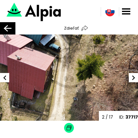
Zdieľať
3
/ 17
ID:
37717