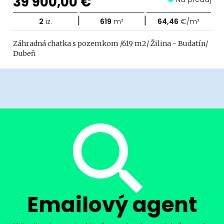
39 900,00 €
|
|
2
iz.
619
m²
64,46
€/m²
Záhradná chatka s pozemkom /619 m2/ Žilina - Budatín/
Dubeň
Emailový agent