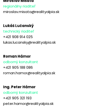
Miroslav Mišata
regionálny riaditeľ
miroslav.misata@realityalpia.sk
Lukáš Lučanský
technický riaditeľ
+421 908 914 025
lukas.lucansky@realityalpia.sk
Roman Hámor
odborný konzultant
+421 905 188 086
roman.hamor@realityalpia.sk
Ing. Peter Hámor
odborný konzultant
+421 905 321 193
peter.hamor@realityalpia.sk