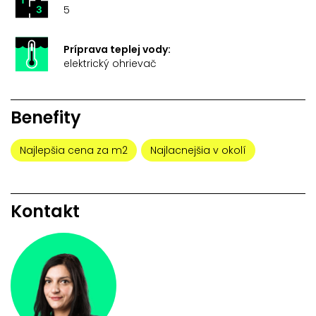
5
Príprava teplej vody:
elektrický ohrievač
Benefity
Najlepšia cena za m2
Najlacnejšia v okolí
Kontakt