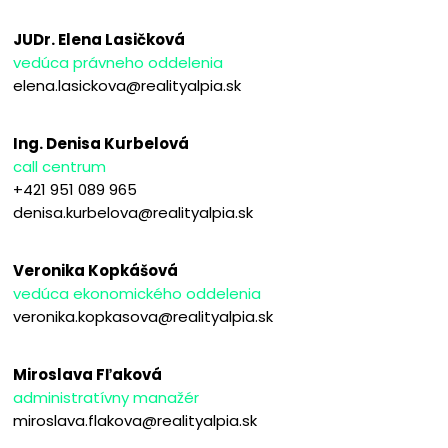
JUDr. Elena Lasičková
vedúca právneho oddelenia
elena.lasickova@realityalpia.sk
Ing. Denisa Kurbelová
call centrum
+421 951 089 965
denisa.kurbelova@realityalpia.sk
Veronika Kopkášová
vedúca ekonomického oddelenia
veronika.kopkasova@realityalpia.sk
Miroslava Fľaková
administratívny manažér
miroslava.flakova@realityalpia.sk