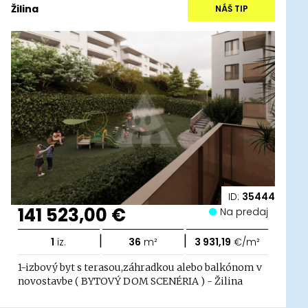
Žilina
NÁŠ TIP
ID:
35444
141 523,00 €
Na predaj
|
|
1
iz.
36
m²
3 931,19
€/m²
1-izbový byt s terasou,záhradkou alebo balkónom v
novostavbe ( BYTOVÝ DOM SCENÉRIA ) - Žilina