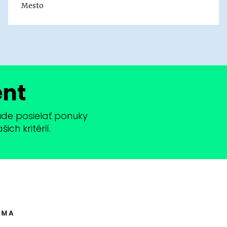
Mesto
ent
bude posielať ponuky
ch kritérií.