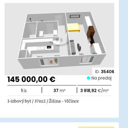
ID:
35406
145 000,00 €
Na predaj
|
|
1
iz.
37
m²
3 918,92
€/m²
1-izbový byt / 37m2 / Žilina - Vlčince