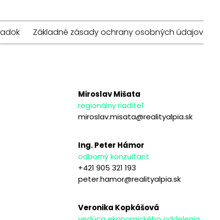
iadok
Základné zásady ochrany osobných údajov
Miroslav Mišata
regionálny riaditeľ
miroslav.misata@realityalpia.sk
Ing. Peter Hámor
odborný konzultant
+421 905 321 193
peter.hamor@realityalpia.sk
Veronika Kopkášová
vedúca ekonomického oddelenia