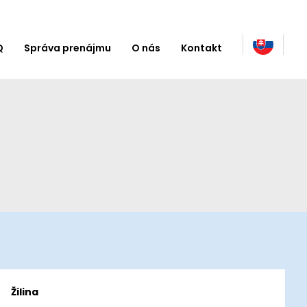
Q
Správa prenájmu
O nás
Kontakt
Žilina