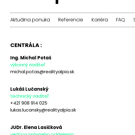
Aktuálna ponuka
Referencie
Kariéra
FAQ
CENTRÁLA :
Ing. Michal Potaš
výkonný riaditeľ
michal.potas@realityalpia.sk
Lukáš Lučanský
technický riaditeľ
+421 908 914 025
lukas.lucansky@realityalpia.sk
JUDr. Elena Lasičková
vedúca právneho oddelenia