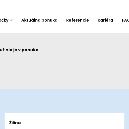
očky
Aktuálna ponuka
Referencie
Kariéra
FA
ž nie je v ponuke
Žilina