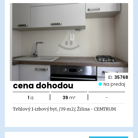
ID:
35768
cena dohodou
Na predaj
|
|
1
iz.
39
m²
-
Tehlový 1-izbový byt, /39 m2/, Žilina - CENTRUM