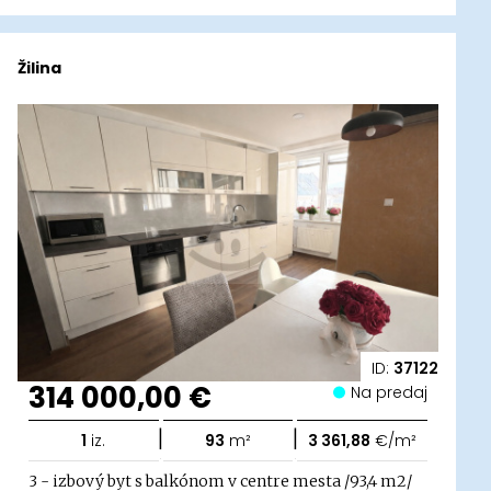
Žilina
ID:
37122
314 000,00 €
Na predaj
|
|
1
iz.
93
m²
3 361,88
€/m²
3 - izbový byt s balkónom v centre mesta /93,4 m2/