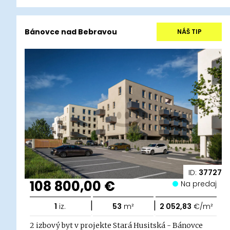
Bánovce nad Bebravou
NÁŠ TIP
ID:
37727
108 800,00 €
Na predaj
|
|
1
iz.
53
m²
2 052,83
€/m²
2 izbový byt v projekte Stará Husitská - Bánovce