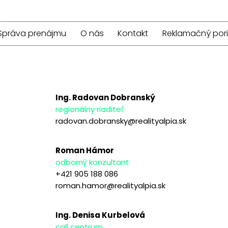
Správa prenájmu
O nás
Kontakt
Reklamačný por
Ing. Radovan Dobranský
regionálny riaditeľ
radovan.dobransky@realityalpia.sk
Roman Hámor
odborný konzultant
+421 905 188 086
roman.hamor@realityalpia.sk
Ing. Denisa Kurbelová
call centrum