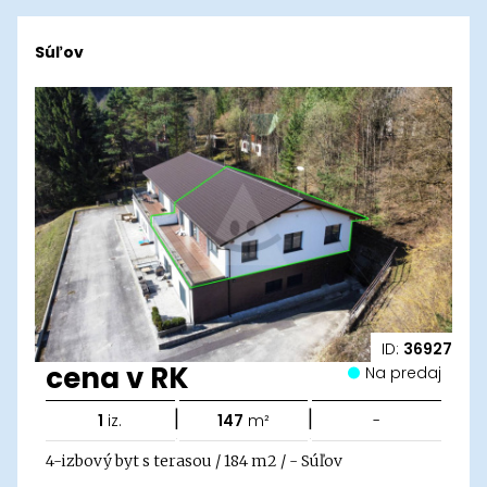
Súľov
ID:
36927
cena v RK
Na predaj
|
|
1
iz.
147
m²
-
4-izbový byt s terasou / 184 m2 / - Súľov