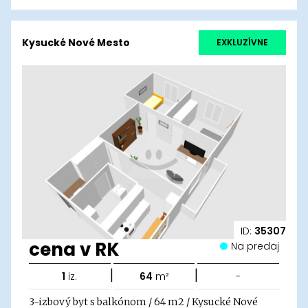
Kysucké Nové Mesto
EXKLUZÍVNE
ID:
35307
cena v RK
Na predaj
|
|
1
iz.
64
m²
-
3-izbový byt s balkónom / 64 m2 / Kysucké Nové