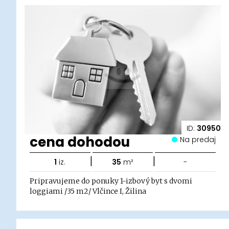
ID:
30950
cena dohodou
Na predaj
|
|
1
iz.
35
m²
-
Pripravujeme do ponuky 1-izbový byt s dvomi
loggiami /35 m2/ Vlčince I, Žilina