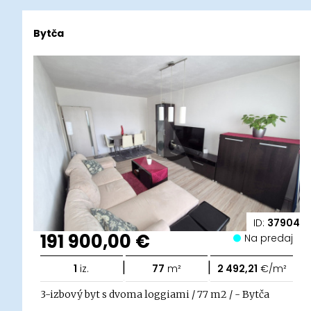
Bytča
ID:
37904
191 900,00 €
Na predaj
|
|
1
iz.
77
m²
2 492,21
€/m²
3-izbový byt s dvoma loggiami / 77 m2 / - Bytča