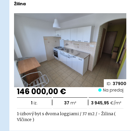
Žilina
ID:
37900
146 000,00 €
Na predaj
|
|
1
iz.
37
m²
3 945,95
€/m²
1-izbový byt s dvoma loggiami / 37 m2 / - Žilina (
Vlčince )