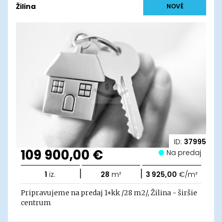
Žilina
NOVÉ
ID:
37995
109 900,00 €
Na predaj
|
|
1
iz.
28
m²
3 925,00
€/m²
Pripravujeme na predaj 1+kk /28 m2/, Žilina - širšie
centrum