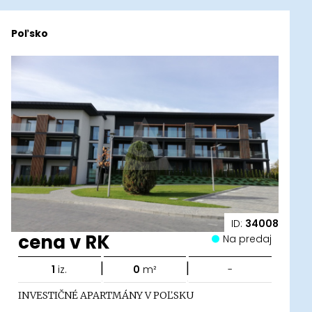
Poľsko
ID:
34008
cena v RK
Na predaj
|
|
1
iz.
0
m²
-
INVESTIČNÉ APARTMÁNY V POĽSKU