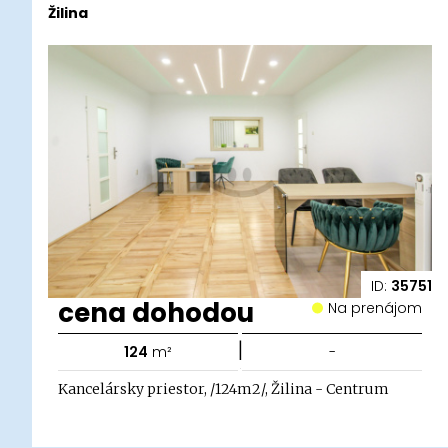
Žilina
ID:
35751
cena dohodou
Na prenájom
|
124
m²
-
Kancelársky priestor, /124m2/, Žilina - Centrum