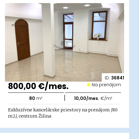
ID:
36841
800,00 €/mes.
Na prenájom
|
80
m²
10,00/mes.
€/m²
Exkluzívne kancelárske priestory na prenájom /80
m2/, centrum Žilina