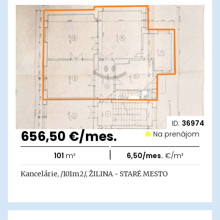
ID:
36974
656,50 €/mes.
Na prenájom
|
101
m²
6,50/mes.
€/m²
Kancelárie, /101m2/, ŽILINA - STARÉ MESTO