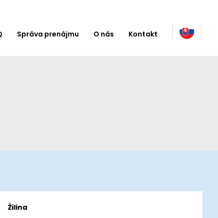
Q
Správa prenájmu
O nás
Kontakt
Žilina