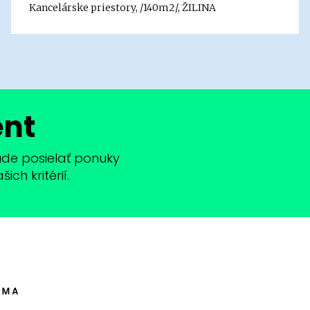
Kancelárske priestory, /140m2/, ŽILINA
ent
bude posielať ponuky
ch kritérií.