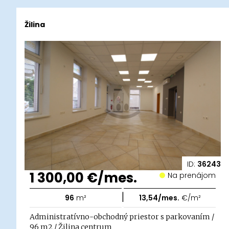
Žilina
ID:
36243
1 300,00 €/mes.
Na prenájom
|
96
m²
13,54/mes.
€/m²
Administratívno-obchodný priestor s parkovaním /
96 m2 / Žilina centrum