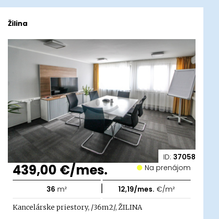
Žilina
ID:
37058
439,00 €/mes.
Na prenájom
|
36
m²
12,19/mes.
€/m²
Kancelárske priestory, /36m2/, ŽILINA