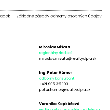
iadok
Základné zásady ochrany osobných údajov
Miroslav Mišata
regionálny riaditeľ
miroslav.misata@realityalpia.sk
Ing. Peter Hámor
odborný konzultant
+421 905 321 193
peter.hamor@realityalpia.sk
Veronika Kopkášová
vedúca ekonomického oddelenia