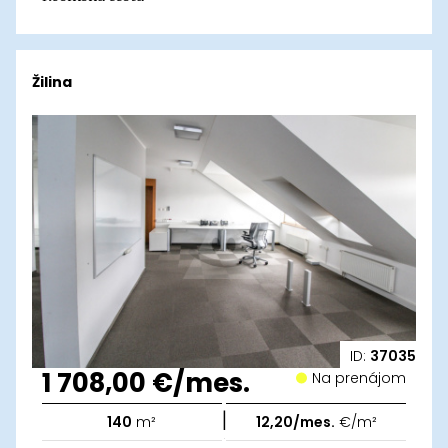
Žilina
ID:
37035
1 708,00 €/mes.
Na prenájom
|
140
m²
12,20/mes.
€/m²