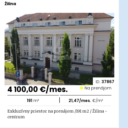
Žilina
ID:
37867
4 100,00 €/mes.
Na prenájom
|
191
m²
21,47/mes.
€/m²
Exkluzívny priestor na prenájom /191 m2 / Žilina -
centrum