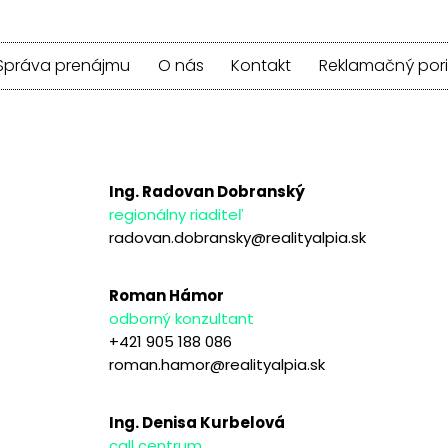
Správa prenájmu
O nás
Kontakt
Reklamačný por
Ing. Radovan Dobranský
regionálny riaditeľ
radovan.dobransky@realityalpia.sk
Roman Hámor
odborný konzultant
+421 905 188 086
roman.hamor@realityalpia.sk
Ing. Denisa Kurbelová
call centrum