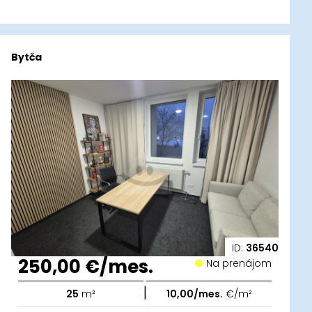
Bytča
ID:
36540
250,00 €/mes.
Na prenájom
|
25
m²
10,00/mes.
€/m²