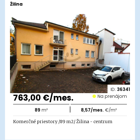
Žilina
ID:
36341
763,00 €/mes.
Na prenájom
|
89
m²
8,57/mes.
€/m²
Komerčné priestory /89 m2/ Žilina - centrum