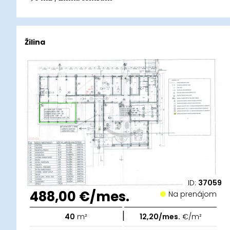
Žilina
ID:
37059
488,00 €/mes.
Na prenájom
|
40
m²
12,20/mes.
€/m²