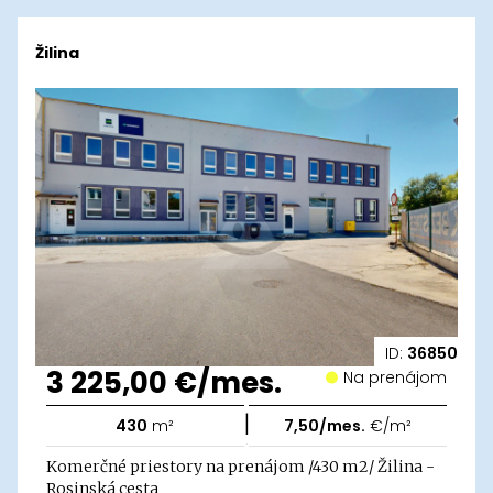
Žilina
ID:
36850
3 225,00 €/mes.
Na prenájom
|
430
m²
7,50/mes.
€/m²
Komerčné priestory na prenájom /430 m2/ Žilina -
Rosinská cesta