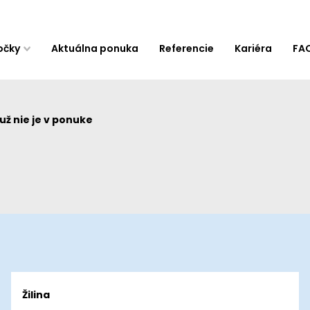
očky
Aktuálna ponuka
Referencie
Kariéra
FA
ž nie je v ponuke
Žilina