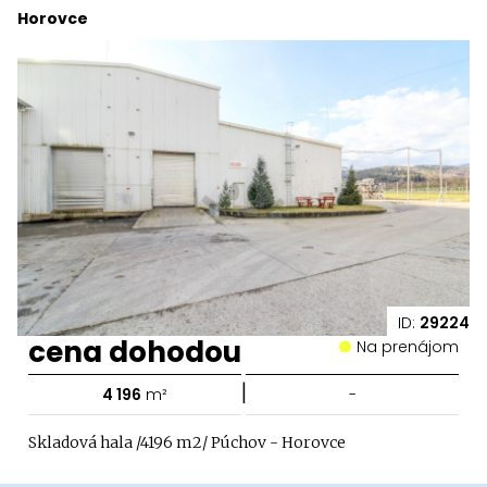
Horovce
ID:
29224
cena dohodou
Na prenájom
|
4 196
m²
-
Skladová hala /4196 m2/ Púchov - Horovce