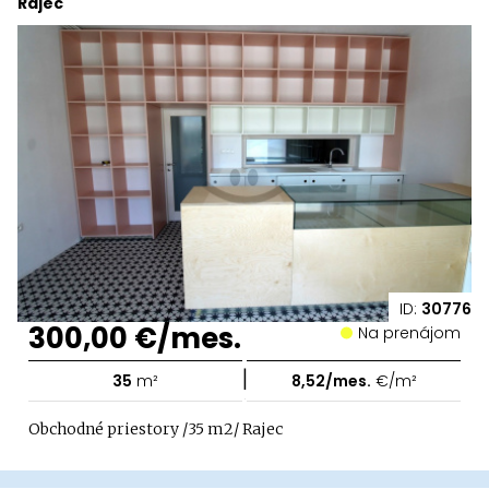
Rajec
ID:
30776
300,00 €/mes.
Na prenájom
|
35
m²
8,52/mes.
€/m²
Obchodné priestory /35 m2/ Rajec