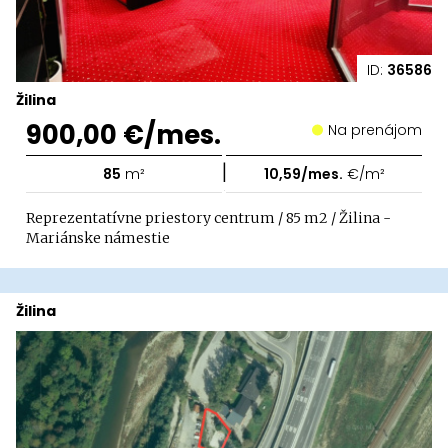
ID:
36586
Žilina
900,00 €/mes.
Na prenájom
|
85
m²
10,59/mes.
€/m²
Reprezentatívne priestory centrum / 85 m2 / Žilina -
Mariánske námestie
Žilina