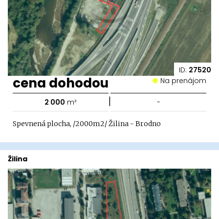
ID:
27520
cena dohodou
Na prenájom
|
2 000
m²
-
Spevnená plocha, /2000m2/ Žilina - Brodno
Žilina