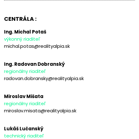
CENTRÁLA :
Ing. Michal Potaš
výkonný riaditeľ
michal.potas@realityalpia.sk
Ing. Radovan Dobranský
regionálny riaditeľ
radovan.dobransky@realityalpia.sk
Miroslav Mišata
regionálny riaditeľ
miroslav.misata@realityalpia.sk
Lukáš Lučanský
technický riaditeľ