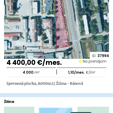
ID:
37994
4 400,00 €/mes.
Na prenájom
|
4 000
m²
1,10/mes.
€/m²
Spevnená plocha, /4000m2/, Žilina - Bánová
Žilina