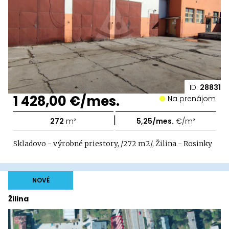
ID:
28831
1 428,00 €/mes.
Na prenájom
|
272
m²
5,25/mes.
€/m²
Skladovo - výrobné priestory, /272 m2/, Žilina - Rosinky
NOVÉ
Žilina