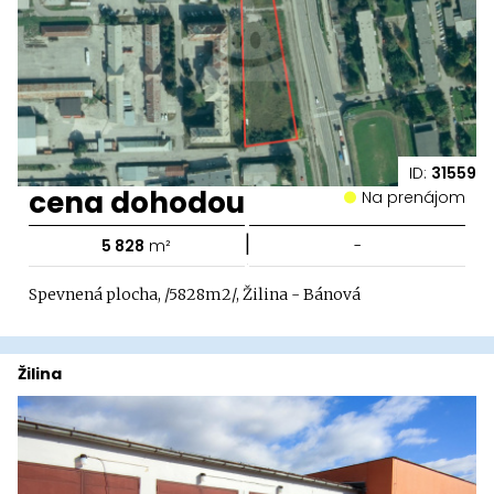
ID:
31559
cena dohodou
Na prenájom
|
5 828
m²
-
Spevnená plocha, /5828m2/, Žilina - Bánová
Žilina