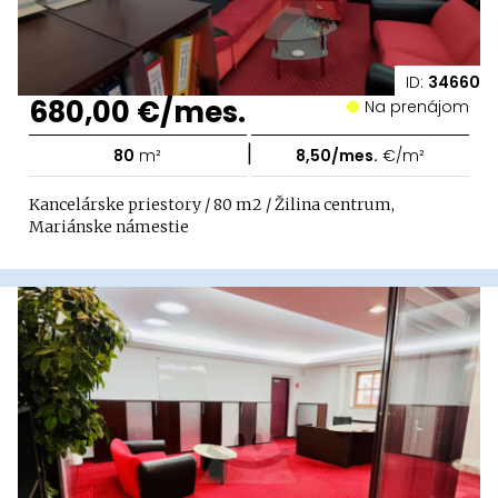
ID:
34660
680,00 €/mes.
Na prenájom
|
80
m²
8,50/mes.
€/m²
Kancelárske priestory / 80 m2 / Žilina centrum,
Mariánske námestie