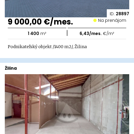
ID:
28897
9 000,00 €/mes.
Na prenájom
|
1 400
m²
6,43/mes.
€/m²
Podnikateľský objekt /1400 m2/, Žilina
Žilina