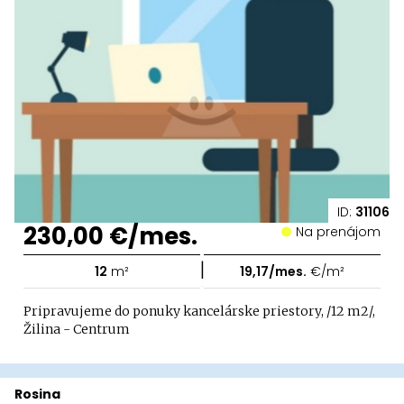
ID:
31106
230,00 €/mes.
Na prenájom
|
12
m²
19,17/mes.
€/m²
Pripravujeme do ponuky kancelárske priestory, /12 m2/,
Žilina - Centrum
Rosina