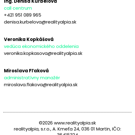
Ing. Denisa Kurbelová
call centrum
+421 951 089 965
denisa.kurbelova@realityalpia.sk
Veronika Kopkášová
vedúca ekonomického oddelenia
veronika.kopkasova@realityalpia.sk
Miroslava Fľaková
administratívny manažér
miroslava.flakova@realityalpia.sk
©2026 www.realityalpia.sk
realityalpia, s.r.o., A. Kmeťa 24, 036 01 Martin, IČO:
36415324