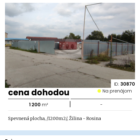
ID:
30870
cena dohodou
Na prenájom
|
1 200
m²
-
Spevnená plocha, /1200m2/, Žilina - Rosina