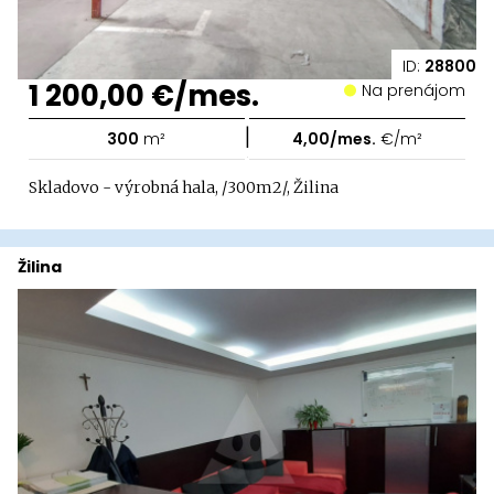
ID:
28800
1 200,00 €/mes.
Na prenájom
|
300
m²
4,00/mes.
€/m²
Skladovo - výrobná hala, /300m2/, Žilina
Žilina