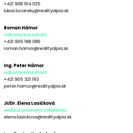
+421 908 914 025
lukas.lucansky@realityalpia.sk
Roman Hámor
odborný konzultant
+421 905 188 086
roman.hamor@realityalpia.sk
Ing. Peter Hámor
odborný konzultant
+421 905 321 193
peter.hamor@realityalpia.sk
JUDr. Elena Lasičková
vedúca právneho oddelenia
elena.lasickova@realityalpia.sk