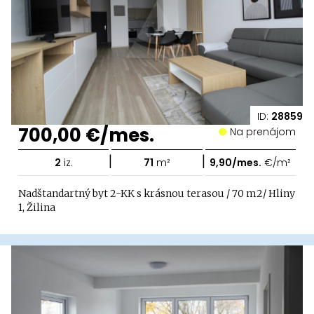
ID:
28859
700,00 €/mes.
Na prenájom
|
|
2
iz.
71
m²
9,90/mes.
€/m²
Nadštandartný byt 2-KK s krásnou terasou / 70 m2/ Hliny
1, Žilina