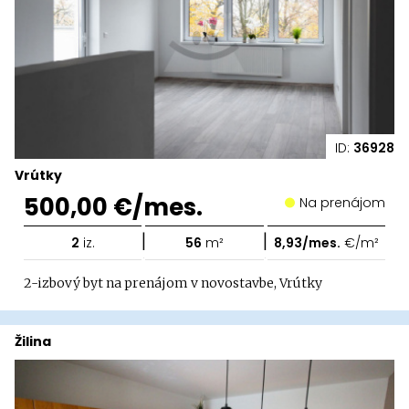
ID:
36928
Vrútky
500,00 €/mes.
Na prenájom
|
|
2
iz.
56
m²
8,93/mes.
€/m²
2-izbový byt na prenájom v novostavbe, Vrútky
Žilina