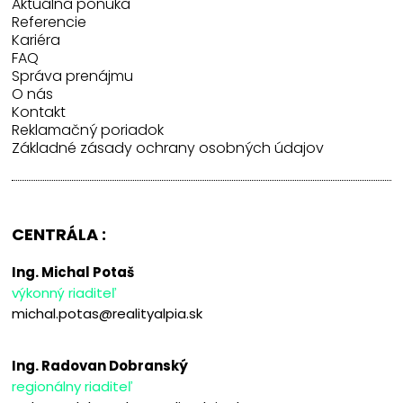
Aktuálna ponuka
Referencie
Kariéra
FAQ
Správa prenájmu
O nás
Kontakt
Reklamačný poriadok
Základné zásady ochrany osobných údajov
CENTRÁLA :
Ing. Michal Potaš
výkonný riaditeľ
michal.potas@realityalpia.sk
Ing. Radovan Dobranský
regionálny riaditeľ