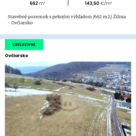
|
662
m²
143,50
€/m²
Stavebný pozemok s pekným výhľadom /662 m2/, Žilina
- Ovčiarsko
EXKLUZÍVNE
Ovčiarsko