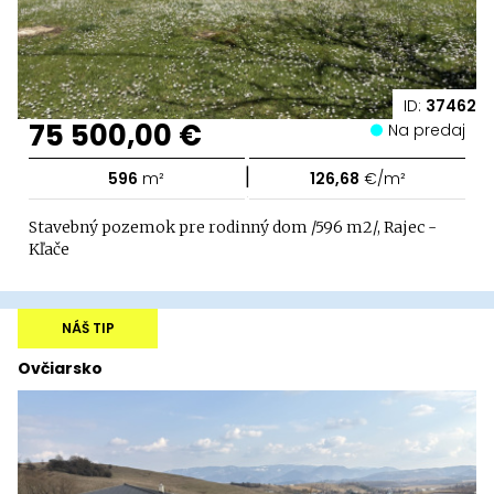
ID:
37462
75 500,00 €
Na predaj
|
596
m²
126,68
€/m²
Stavebný pozemok pre rodinný dom /596 m2/, Rajec -
Kľače
NÁŠ TIP
Ovčiarsko