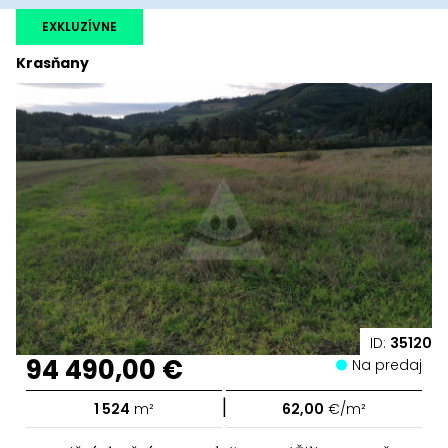
EXKLUZÍVNE
Krasňany
ID:
35120
94 490,00 €
Na predaj
|
1 524
m²
62,00
€/m²