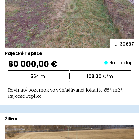
ID:
30637
Rajecké Teplice
60 000,00 €
Na predaj
|
554
m²
108,30
€/m²
Rovinatý pozemok vo výhľadávanej lokalite /554 m2/,
Rajecké Teplice
Žilina