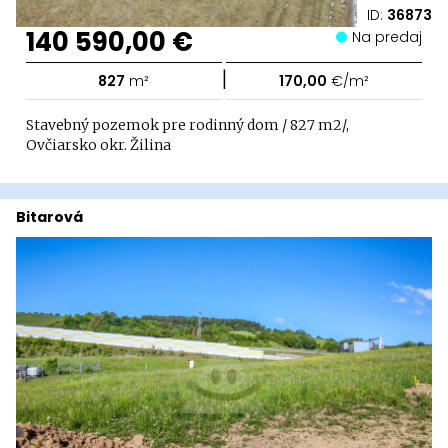
ID:
36873
140 590,00 €
Na predaj
|
827
m²
170,00
€/m²
Stavebný pozemok pre rodinný dom / 827 m2/,
Ovčiarsko okr. Žilina
Bitarová