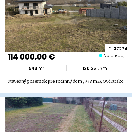
ID:
37274
114 000,00 €
Na predaj
|
948
m²
120,25
€/m²
Stavebný pozemok pre rodinný dom /948 m2/, Ovčiarsko