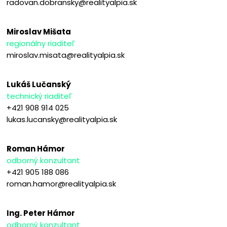
radovan.dobransky@realityalpia.sk
Miroslav Mišata
regionálny riaditeľ
miroslav.misata@realityalpia.sk
Lukáš Lučanský
technický riaditeľ
+421 908 914 025
lukas.lucansky@realityalpia.sk
Roman Hámor
odborný konzultant
+421 905 188 086
roman.hamor@realityalpia.sk
Ing. Peter Hámor
odborný konzultant