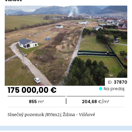
ID:
37870
175 000,00 €
Na predaj
|
855
m²
204,68
€/m²
Slnečný pozemok /855m2/, Žilina - Višňové