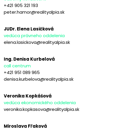
+421 905 321 193
peter.hamor@realityalpia.sk
JUDr. Elena Lasičková
vedúca právneho oddelenia
elena.lasickova@realityalpia.sk
Ing. Denisa Kurbelová
call centrum
+421 951 089 965
denisa.kurbelova@realityalpia.sk
Veronika Kopkášová
vedúca ekonomického oddelenia
veronika.kopkasova@realityalpia.sk
Miroslava Fľaková