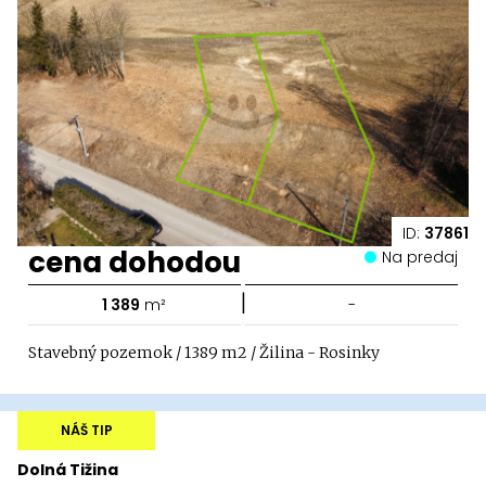
ID:
37861
cena dohodou
Na predaj
|
1 389
m²
-
Stavebný pozemok / 1389 m2 / Žilina - Rosinky
NÁŠ TIP
Dolná Tižina