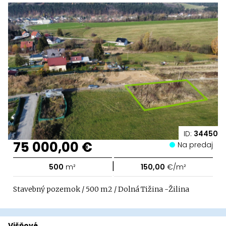
ID:
34450
75 000,00 €
Na predaj
|
500
m²
150,00
€/m²
Stavebný pozemok / 500 m2 / Dolná Tižina -Žilina
Višňové