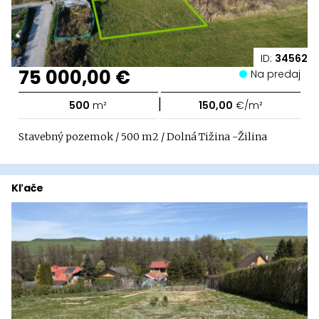
ID:
34562
75 000,00 €
Na predaj
|
500
m²
150,00
€/m²
Stavebný pozemok / 500 m2 / Dolná Tižina -Žilina
Kľače