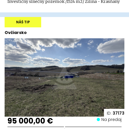
Investičný slnečný pozemok /1524 m2/ Žilina - Krasňany
NÁŠ TIP
Ovčiarsko
ID:
37173
95 000,00 €
Na predaj