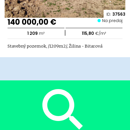
ID:
37563
140 000,00 €
Na predaj
|
1 209
m²
115,80
€/m²
Stavebný pozemok, /1209m2/, Žilina - Bitarová