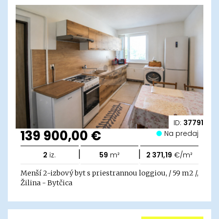
ID:
37791
139 900,00 €
Na predaj
|
|
2
iz.
59
m²
2 371,19
€/m²
Menší 2-izbový byt s priestrannou loggiou, / 59 m2 /,
Žilina - Bytčica