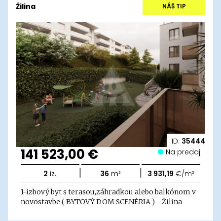
Žilina
NÁŠ TIP
ID:
35444
141 523,00 €
Na predaj
|
|
2
iz.
36
m²
3 931,19
€/m²
1-izbový byt s terasou,záhradkou alebo balkónom v
novostavbe ( BYTOVÝ DOM SCENÉRIA ) - Žilina