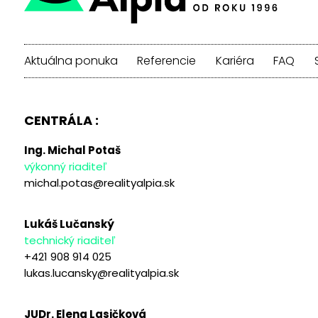
Aktuálna ponuka
Referencie
Kariéra
FAQ
CENTRÁLA :
Ing. Michal Potaš
výkonný riaditeľ
michal.potas@realityalpia.sk
Lukáš Lučanský
technický riaditeľ
+421 908 914 025
lukas.lucansky@realityalpia.sk
JUDr. Elena Lasičková