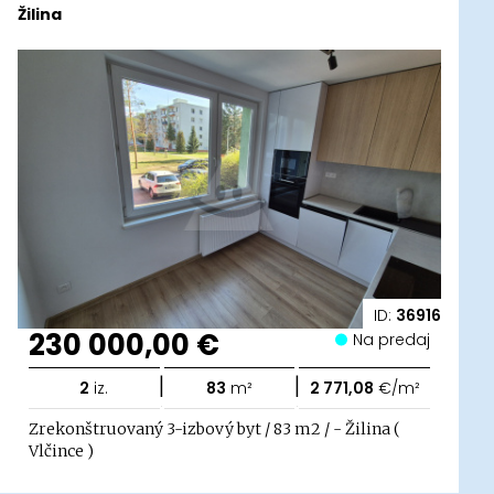
Žilina
ID:
36916
230 000,00 €
Na predaj
|
|
2
iz.
83
m²
2 771,08
€/m²
Zrekonštruovaný 3-izbový byt / 83 m2 / - Žilina (
Vlčince )