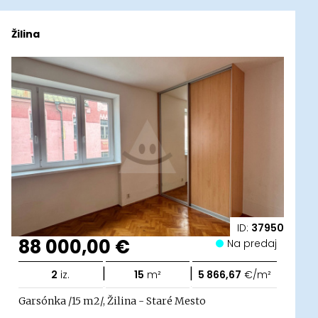
Žilina
ID:
37950
88 000,00 €
Na predaj
|
|
2
iz.
15
m²
5 866,67
€/m²
Garsónka /15 m2/, Žilina - Staré Mesto