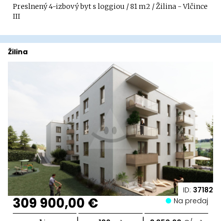
Preslnený 4-izbový byt s loggiou / 81 m2 / Žilina - Vlčince
III
Žilina
ID:
37182
309 900,00 €
Na predaj