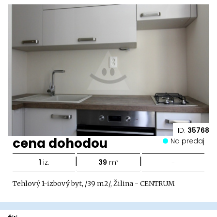
ID:
35768
cena dohodou
Na predaj
|
|
1
iz.
39
m²
-
Tehlový 1-izbový byt, /39 m2/, Žilina - CENTRUM