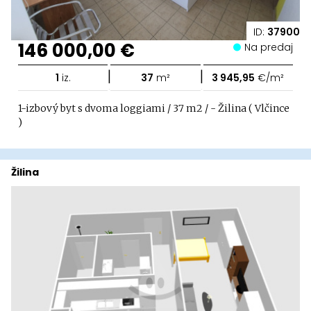
ID:
37900
146 000,00 €
Na predaj
|
|
1
iz.
37
m²
3 945,95
€/m²
1-izbový byt s dvoma loggiami / 37 m2 / - Žilina ( Vlčince
)
Žilina