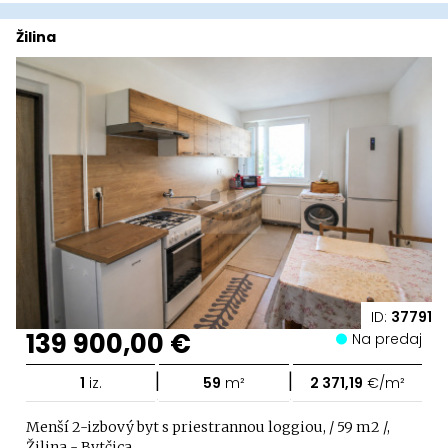
Žilina
ID:
37791
139 900,00 €
Na predaj
|
|
1
iz.
59
m²
2 371,19
€/m²
Menší 2-izbový byt s priestrannou loggiou, / 59 m2 /,
Žilina - Bytčica