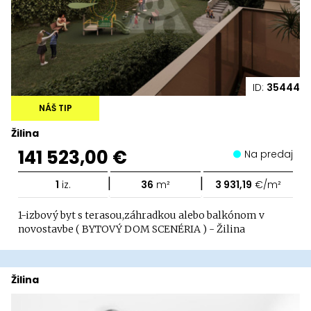
ID:
35444
NÁŠ TIP
Žilina
141 523,00 €
Na predaj
|
|
1
iz.
36
m²
3 931,19
€/m²
1-izbový byt s terasou,záhradkou alebo balkónom v
novostavbe ( BYTOVÝ DOM SCENÉRIA ) - Žilina
Žilina