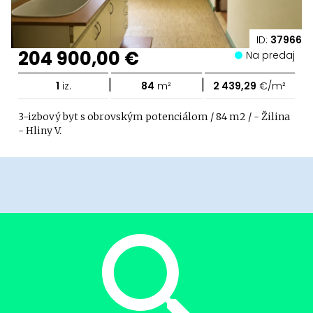
ID:
37966
204 900,00 €
Na predaj
|
|
1
iz.
84
m²
2 439,29
€/m²
3-izbový byt s obrovským potenciálom / 84 m2 / - Žilina
- Hliny V.