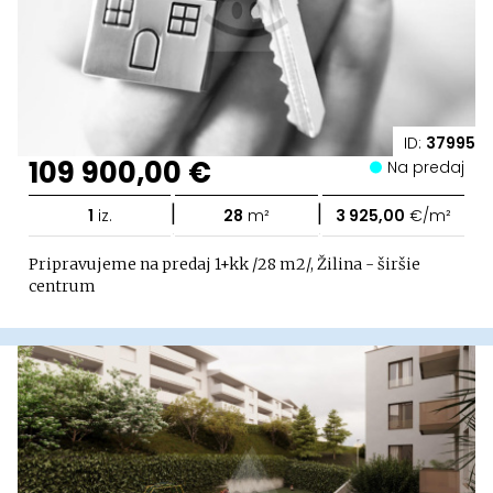
ID:
37995
109 900,00 €
Na predaj
|
|
1
iz.
28
m²
3 925,00
€/m²
Pripravujeme na predaj 1+kk /28 m2/, Žilina - širšie
centrum