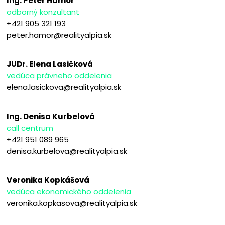
Ing. Peter Hámor
odborný konzultant
+421 905 321 193
peter.hamor@realityalpia.sk
JUDr. Elena Lasičková
vedúca právneho oddelenia
elena.lasickova@realityalpia.sk
Ing. Denisa Kurbelová
call centrum
+421 951 089 965
denisa.kurbelova@realityalpia.sk
Veronika Kopkášová
vedúca ekonomického oddelenia
veronika.kopkasova@realityalpia.sk