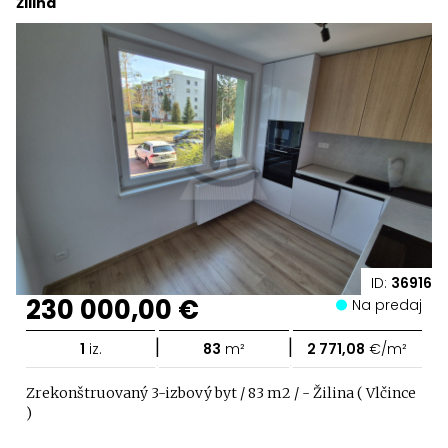
Žilina
ID:
36916
230 000,00 €
Na predaj
|
|
1
iz.
83
m²
2 771,08
€/m²
Zrekonštruovaný 3-izbový byt / 83 m2 / - Žilina ( Vlčince
)