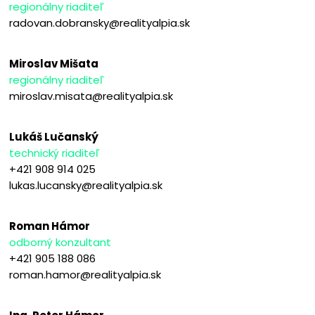
regionálny riaditeľ
radovan.dobransky@realityalpia.sk
Miroslav Mišata
regionálny riaditeľ
miroslav.misata@realityalpia.sk
Lukáš Lučanský
technický riaditeľ
+421 908 914 025
lukas.lucansky@realityalpia.sk
Roman Hámor
odborný konzultant
+421 905 188 086
roman.hamor@realityalpia.sk