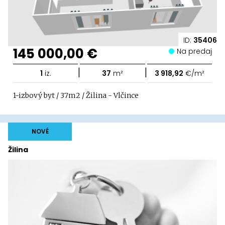
ID:
35406
145 000,00 €
Na predaj
|
|
1
iz.
37
m²
3 918,92
€/m²
1-izbový byt / 37m2 / Žilina - Vlčince
NOVÉ
Žilina