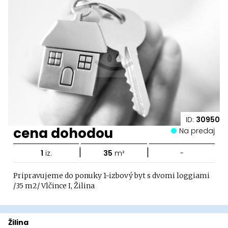
ID:
30950
cena dohodou
Na predaj
|
|
1
iz.
35
m²
-
Pripravujeme do ponuky 1-izbový byt s dvomi loggiami
/35 m2/ Vlčince I, Žilina
Žilina