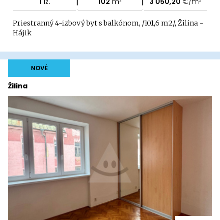
|
|
1
iz.
102
m²
3 050,20
€/m²
Priestranný 4-izbový byt s balkónom, /101,6 m2/, Žilina -
Hájik
NOVÉ
Žilina