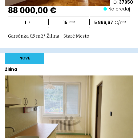
ID:
37950
88 000,00 €
Na predaj
|
|
1
iz.
15
m²
5 866,67
€/m²
Garsónka /15 m2/, Žilina - Staré Mesto
NOVÉ
Žilina