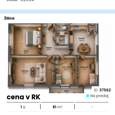
Žilina
ID:
37562
cena v RK
Na predaj
|
|
1
iz.
81
m²
-